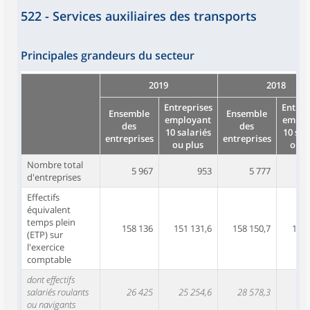
522 - Services auxiliaires des transports
Principales grandeurs du secteur
2019
2018
Entreprises
Entrep
Ensemble
Ensemble
employant
emplo
des
des
10 salariés
10 sal
entreprises
entreprises
ou plus
ou p
Nombre total
5 967
953
5 777
d'entreprises
Effectifs
équivalent
temps plein
158 136
151 131,6
158 150,7
151 
(ETP) sur
l'exercice
comptable
dont effectifs
salariés roulants
26 425
25 254,6
28 578,3
27 
ou navigants