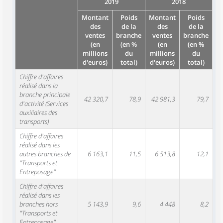
2019
2018
Montant
Poids
Montant
Poids
des
de la
des
de la
ventes
branche
ventes
branche
(en
(en %
(en
(en %
millions
du
millions
du
d'euros)
total)
d'euros)
total)
Chiffre d'affaires
réalisé dans la
branche principale
42 320,7
78,9
42 981,3
79,7
d'activité (Services
auxiliaires des
transports)
Chiffre d'affaires
réalisé dans les
autres branches de
6 163,1
11,5
6 513,8
12,1
"Transports et
Entreposage"
Chiffre d'affaires
réalisé dans les
branches hors
5 143,9
9,6
4 448
8,2
"Transports et
Entreposage"