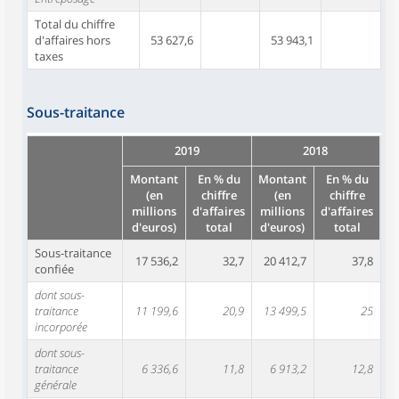
Total du chiffre
d'affaires hors
53 627,6
53 943,1
taxes
Sous-traitance
2019
2018
Montant
En % du
Montant
En % du
(en
chiffre
(en
chiffre
millions
d'affaires
millions
d'affaires
d'euros)
total
d'euros)
total
Sous-traitance
17 536,2
32,7
20 412,7
37,8
confiée
dont sous-
traitance
11 199,6
20,9
13 499,5
25
incorporée
dont sous-
traitance
6 336,6
11,8
6 913,2
12,8
générale