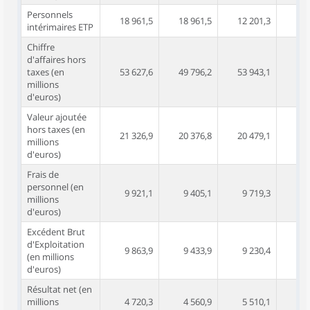
Personnels
18 961,5
18 961,5
12 201,3
12 
intérimaires ETP
Chiffre
d'affaires hors
taxes (en
53 627,6
49 796,2
53 943,1
4
millions
d'euros)
Valeur ajoutée
hors taxes (en
21 326,9
20 376,8
20 479,1
19 
millions
d'euros)
Frais de
personnel (en
9 921,1
9 405,1
9 719,3
9 
millions
d'euros)
Excédent Brut
d'Exploitation
9 863,9
9 433,9
9 230,4
8 
(en millions
d'euros)
Résultat net (en
millions
4 720,3
4 560,9
5 510,1
5 