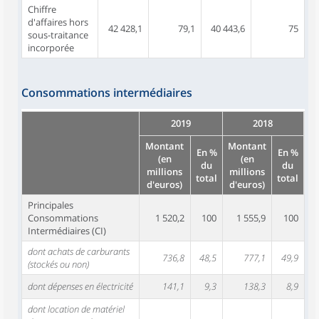
Chiffre
d'affaires hors
42 428,1
79,1
40 443,6
75
sous-traitance
incorporée
Consommations intermédiaires
2019
2018
Montant
Montant
En %
En %
(en
(en
du
du
millions
millions
total
total
d'euros)
d'euros)
Principales
Consommations
1 520,2
100
1 555,9
100
Intermédiaires (CI)
dont achats de carburants
736,8
48,5
777,1
49,9
(stockés ou non)
dont dépenses en électricité
141,1
9,3
138,3
8,9
dont location de matériel