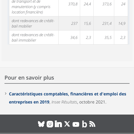
de transport et de
370,8
24,4
373,6
24
manutention (y compris
location financière)
dont redevances de crédit-
237
15,6
231,4
14,9
bail mobilier
dont redevances de crédit-
34,6
2,3
35,5
2,3
bail immobilier
Pour en savoir plus
Caractéristiques comptables, financières et d'emploi des
entreprises en 2019
,
Insee Résultats
, octobre 2021.