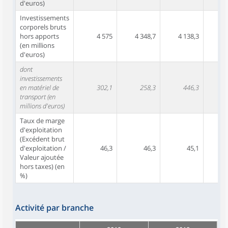
d'euros)
Investissements
corporels bruts
hors apports
4 575
4 348,7
4 138,3
3 
(en millions
d'euros)
dont
investissements
en matériel de
302,1
258,3
446,3
transport (en
millions d'euros)
Taux de marge
d'exploitation
(Excédent brut
d'exploitation /
46,3
46,3
45,1
Valeur ajoutée
hors taxes) (en
%)
Activité par branche