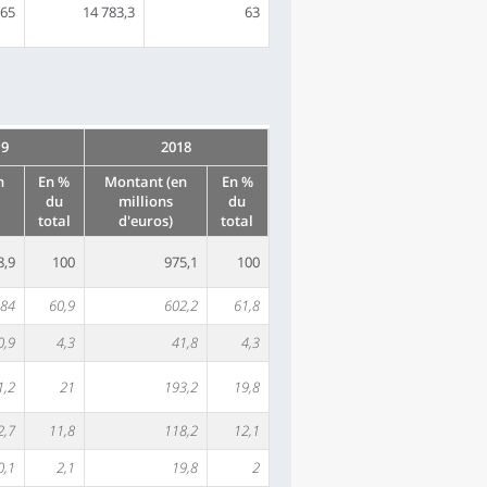
65
14 783,3
63
19
2018
n
En %
Montant (en
En %
du
millions
du
total
d'euros)
total
8,9
100
975,1
100
84
60,9
602,2
61,8
0,9
4,3
41,8
4,3
1,2
21
193,2
19,8
2,7
11,8
118,2
12,1
0,1
2,1
19,8
2