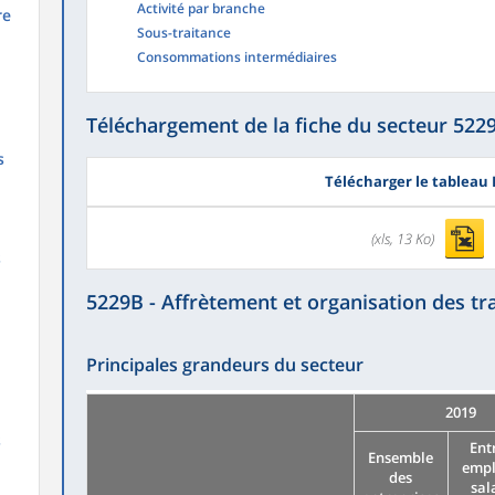
Activité par branche
re
Sous-traitance
Consommations intermédiaires
Téléchargement de la fiche du secteur 522
s
Télécharger le tableau 
(xls, 13 Ko)
s
5229B - Affrètement et organisation des tr
Principales grandeurs du secteur
2019
s
Ent
Ensemble
empl
des
sal