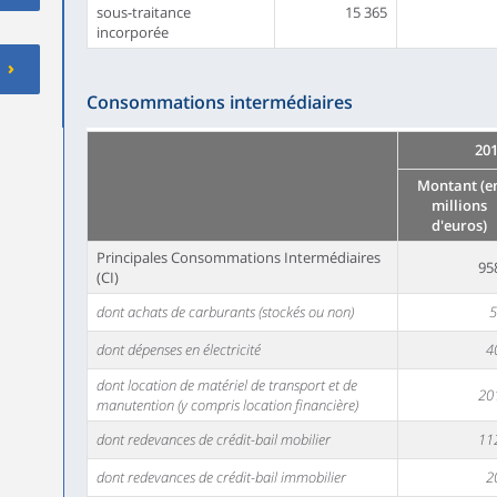
sous-traitance
15 365
incorporée
Consommations intermédiaires
20
Montant (e
millions
d'euros)
Principales Consommations Intermédiaires
95
(CI)
dont achats de carburants (stockés ou non)
5
dont dépenses en électricité
4
dont location de matériel de transport et de
20
manutention (y compris location financière)
dont redevances de crédit-bail mobilier
11
dont redevances de crédit-bail immobilier
2