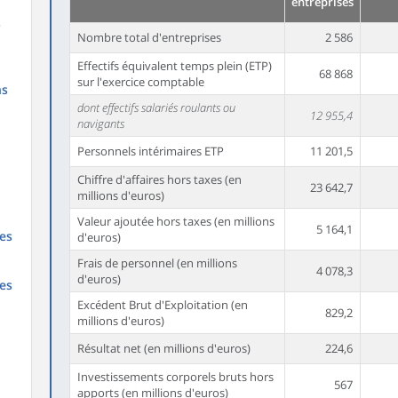
entreprises
s
Nombre total d'entreprises
2 586
Effectifs équivalent temps plein (ETP)
68 868
sur l'exercice comptable
ns
dont effectifs salariés roulants ou
12 955,4
navigants
Personnels intérimaires ETP
11 201,5
Chiffre d'affaires hors taxes (en
23 642,7
millions d'euros)
Valeur ajoutée hors taxes (en millions
5 164,1
es
d'euros)
Frais de personnel (en millions
4 078,3
d'euros)
es
Excédent Brut d'Exploitation (en
829,2
millions d'euros)
Résultat net (en millions d'euros)
224,6
Investissements corporels bruts hors
567
apports (en millions d'euros)