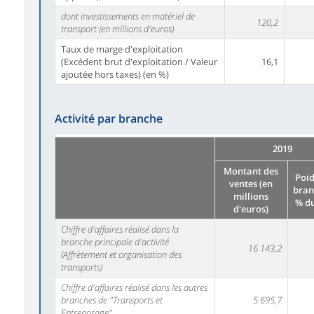
dont investissements en matériel de
120,2
transport (en millions d'euros)
Taux de marge d'exploitation
(Excédent brut d'exploitation / Valeur
16,1
ajoutée hors taxes) (en %)
Activité par branche
2019
Montant des
Poid
ventes (en
bran
millions
% du
d'euros)
Chiffre d'affaires réalisé dans la
branche principale d'activité
16 143,2
(Affrètement et organisation des
transports)
Chiffre d'affaires réalisé dans les autres
branches de "Transports et
5 695,7
Entreposage"