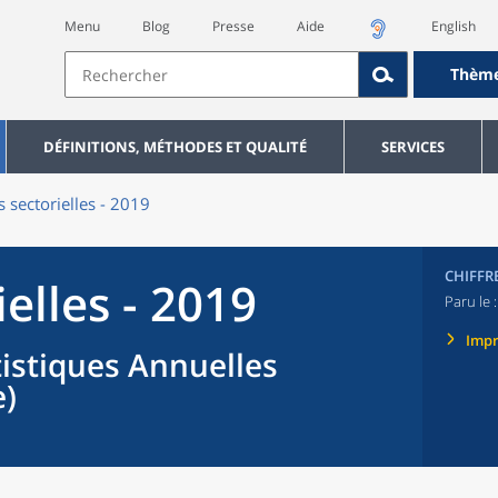
Menu
Blog
Presse
Aide
English
Thèm
DÉFINITIONS, MÉTHODES ET QUALITÉ
SERVICES
s sectorielles - 2019
CHIFFR
ielles - 2019
Paru le 
Imp
tistiques Annuelles
e)