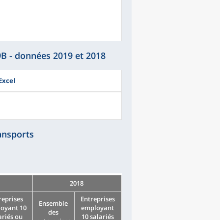
9B - données 2019 et 2018
Excel
ansports
2018
reprises
Entreprises
Ensemble
oyant 10
employant
des
ariés ou
10 salariés