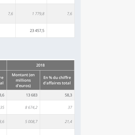
7,6
1 779,8
7,6
23 457,5
2018
Montant (en
re
En % du chiffre
millions
tal
d'affaires total
d'euros)
3,6
13 683
58,3
35
8 674,2
37
8,6
5 008,7
21,4