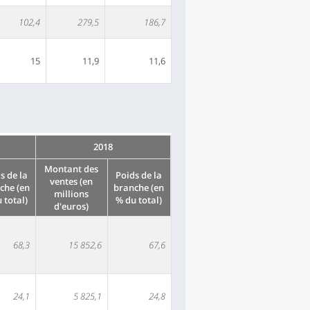
102,4
279,5
186,7
15
11,9
11,6
2018
Montant des
s de la
Poids de la
ventes (en
che (en
branche (en
millions
 total)
% du total)
d'euros)
68,3
15 852,6
67,6
24,1
5 825,1
24,8