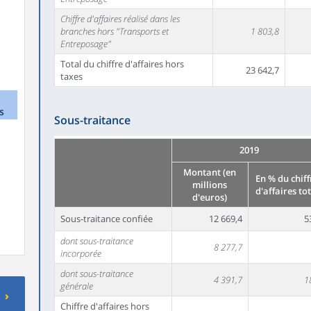
Chiffre d'affaires réalisé dans les
branches hors "Transports et
1 803,8
Entreposage"
Total du chiffre d'affaires hors
23 642,7
taxes
s
Sous-traitance
2019
Montant (en
En % du chiff
millions
d'affaires to
d'euros)
Sous-traitance confiée
12 669,4
5
dont sous-traitance
8 277,7
incorporée
dont sous-traitance
4 391,7
1
générale
Chiffre d'affaires hors