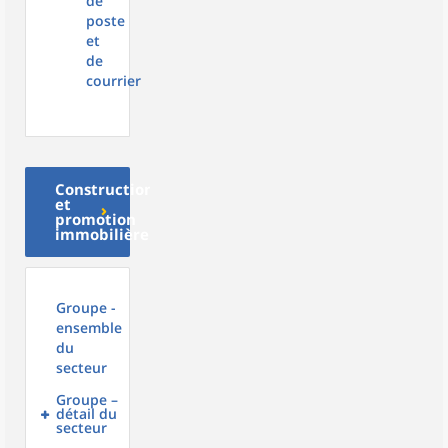
de
poste
et
de
courrier
Construction
et
promotion
immobilière
Groupe -
ensemble
du
secteur
Groupe –
détail du
secteur