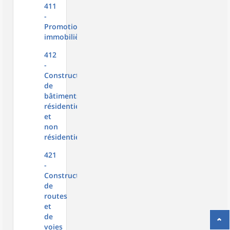
411
-
Promotion
immobilière
412
-
Construction
de
bâtiments
résidentiels
et
non
résidentiels
421
-
Construction
de
routes
et
de
voies