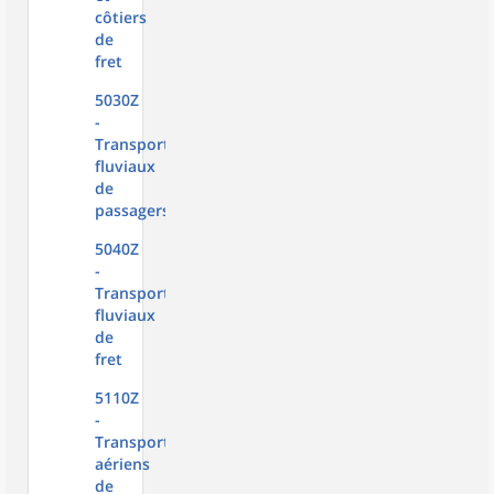
côtiers
de
fret
5030Z
-
Transports
fluviaux
de
passagers
5040Z
-
Transports
fluviaux
de
fret
5110Z
-
Transports
aériens
de