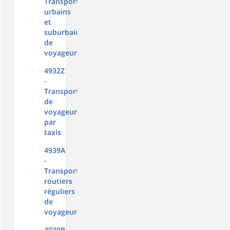
Transports
urbains
et
suburbains
de
voyageurs
4932Z
-
Transports
de
voyageurs
par
taxis
4939A
-
Transports
routiers
réguliers
de
voyageurs
4939B