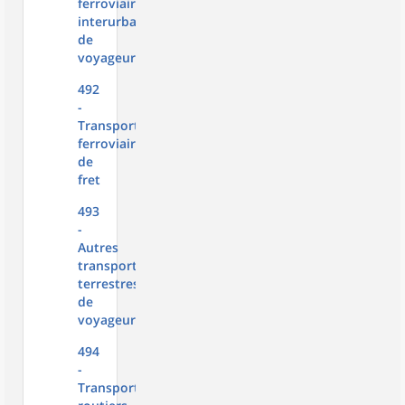
ferroviaire
interurbain
de
voyageurs
492
-
Transports
ferroviaires
de
fret
493
-
Autres
transports
terrestres
de
voyageurs
494
-
Transports