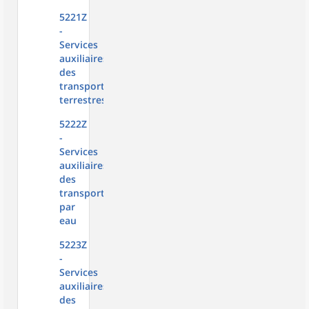
5221Z
-
Services
auxiliaires
des
transports
terrestres
5222Z
-
Services
auxiliaires
des
transports
par
eau
5223Z
-
Services
auxiliaires
des