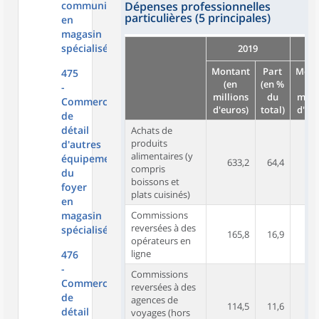
communication
Dépenses professionnelles
particulières (5 principales)
en
magasin
spécialisé
2019
Montant
Part
Mont
475
(en
(en %
(e
-
millions
du
milli
Commerce
d'euros)
total)
d'eur
de
détail
Achats de
produits
d'autres
alimentaires (y
équipements
633,2
64,4
6
compris
du
boissons et
foyer
plats cuisinés)
en
magasin
Commissions
reversées à des
spécialisé
165,8
16,9
1
opérateurs en
ligne
476
-
Commissions
Commerce
reversées à des
de
agences de
114,5
11,6
détail
voyages (hors