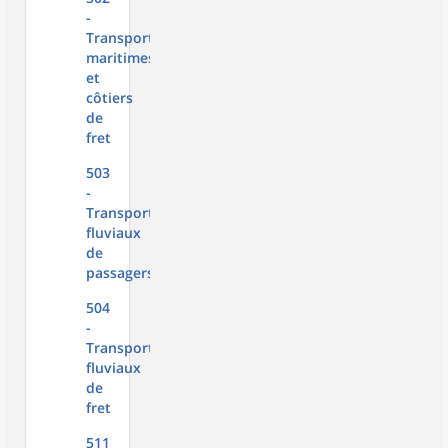
-
Transports
maritimes
et
côtiers
de
fret
503
-
Transports
fluviaux
de
passagers
504
-
Transports
fluviaux
de
fret
511