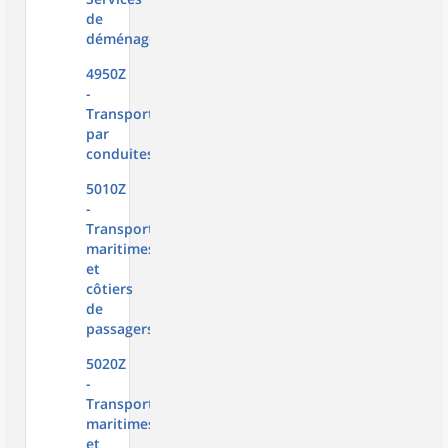
de
déménagement
4950Z
-
Transports
par
conduites
5010Z
-
Transports
maritimes
et
côtiers
de
passagers
5020Z
-
Transports
maritimes
et