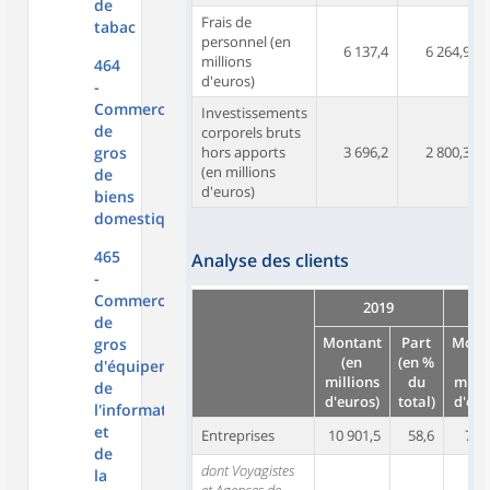
de
Frais de
tabac
personnel (en
6 137,4
6 264,9
millions
464
d'euros)
-
Commerce
Investissements
de
corporels bruts
gros
hors apports
3 696,2
2 800,3
(en millions
de
d'euros)
biens
domestiques
465
Analyse des clients
-
Commerce
2019
de
Montant
Part
Mont
gros
(en
(en %
(e
d'équipements
millions
du
milli
de
d'euros)
total)
d'eur
l'information
et
Entreprises
10 901,5
58,6
7 54
de
dont Voyagistes
la