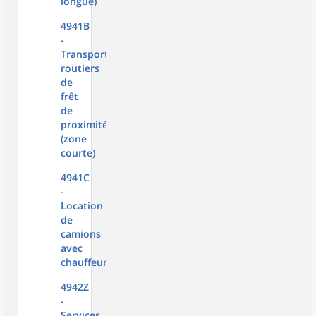
longue)
4941B
-
Transports
routiers
de
frêt
de
proximité
(zone
courte)
4941C
-
Location
de
camions
avec
chauffeur
4942Z
-
Services