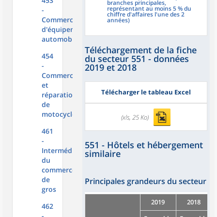
453
branches principales,
représentant au moins 5 % du
-
chiffre d'affaires l'une des 2
Commerce
années)
d'équipements
automobiles
Téléchargement de la fiche
454
du secteur 551 - données
-
2019 et 2018
Commerce
et
Télécharger le tableau Excel
réparation
de
motocycles
(xls, 25 Ko)
461
-
551 - Hôtels et hébergement
Intermédiaires
similaire
du
commerce
de
Principales grandeurs du secteur
gros
2019
2018
462
-