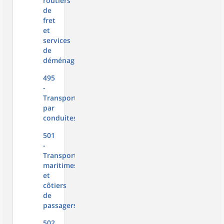
routiers
de
fret
et
services
de
déménagement
495
-
Transports
par
conduites
501
-
Transports
maritimes
et
côtiers
de
passagers
502