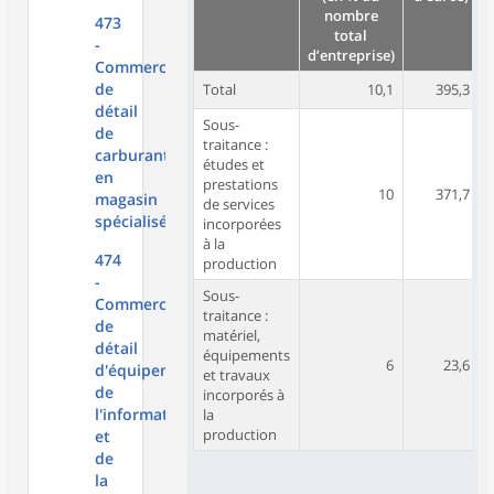
nombre
473
total
-
d’entreprise)
d
Commerce
de
Total
10,1
395,3
détail
Sous-
de
traitance :
carburants
études et
en
prestations
10
371,7
magasin
de services
spécialisé
incorporées
à la
474
production
-
Sous-
Commerce
traitance :
de
matériel,
détail
équipements
6
23,6
d'équipements
et travaux
de
incorporés à
l'information
la
production
et
de
la