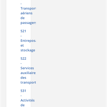
-
Transports
aériens
de
passagers
521
-
Entreposage
et
stockage
522
-
Services
auxiliaires
des
transports
531
-
Activités
de