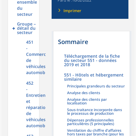
Paru le :
16/02/2022
ensemble
du
Imprimer
secteur
Groupe –
détail du
secteur
Sommaire
451
-
Commerce
Téléchargement de la fiche
de
du secteur 551 - données
2019 et 2018
véhicules
automobiles
551 - Hôtels et hébergement
similaire
452
Principales grandeurs du secteur
-
Analyse des clients
Entretien
Analyse des clients par
et
localisation
réparation
Sous-traitance incorporée dans
de
le processus de production
véhicules
Dépenses professionnelles
particulières (5 principales)
automobiles
Ventilation du chiffre d'affaires
hors taxes par branche (pour les