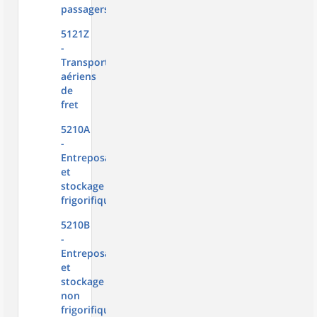
passagers
5121Z
-
Transports
aériens
de
fret
5210A
-
Entreposage
et
stockage
frigorifique
5210B
-
Entreposage
et
stockage
non
frigorifique