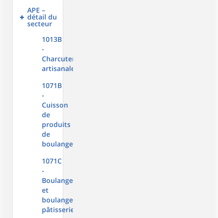
APE –
détail du
secteur
1013B
-
Charcuterie
artisanale
1071B
-
Cuisson
de
produits
de
boulangerie
1071C
-
Boulangerie
et
boulangerie-
pâtisserie