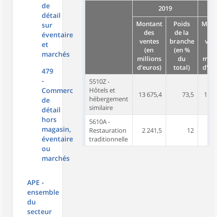
de
2019
détail
Montant
Poids
Mont
sur
des
de la
de
éventaires
ventes
branche
ven
et
(en
(en %
(e
marchés
millions
du
mill
d'euros)
total)
d'eu
479
-
5510Z -
Commerce
Hôtels et
13 675,4
73,5
14 1
hébergement
de
similaire
détail
hors
5610A -
magasin,
Restauration
2 241,5
12
2 7
éventaires
traditionnelle
ou
marchés
APE -
ensemble
du
secteur