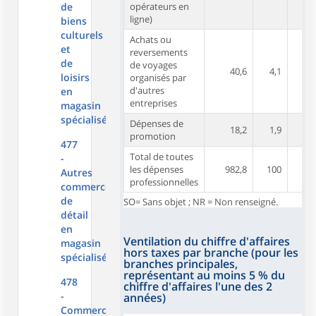
de
opérateurs en
ligne)
biens
culturels
Achats ou
et
reversements
de
de voyages
40,6
4,1
loisirs
organisés par
d'autres
en
entreprises
magasin
spécialisé
Dépenses de
18,2
1,9
promotion
477
Total de toutes
-
les dépenses
982,8
100
9
Autres
professionnelles
commerces
de
SO= Sans objet ; NR = Non renseigné.
détail
en
Ventilation du chiffre d'affaires
magasin
hors taxes par branche (pour les
spécialisé
branches principales,
représentant au moins 5 % du
478
chiffre d'affaires l'une des 2
-
années)
Commerce