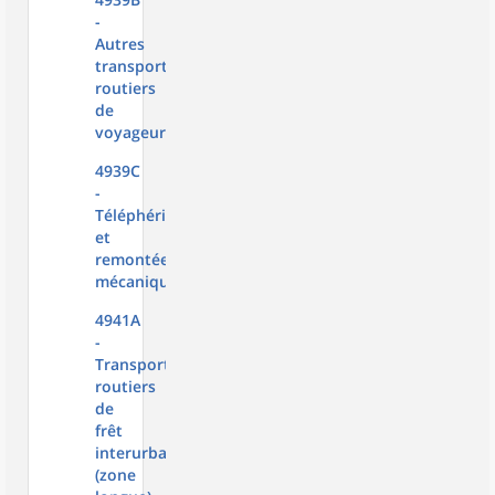
-
Autres
transports
routiers
de
voyageurs
4939C
-
Téléphériques
et
remontées
mécaniques
4941A
-
Transports
routiers
de
frêt
interurbains
(zone