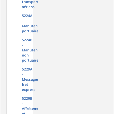
transports
aériens
5224A
-
Manutention
portuaire
5224B
-
Manutention
non
portuaire
5229A
-
Messagerie,
fret
express
5229B
-
Affrètement
et