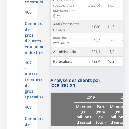
et Agences de
communication
voyages (hors
3 257,4
17,5
1 55
opérateurs en
466
ligne)
-
Commerce
dont Opérateurs
2 626
14,1
1 39
de
en ligne
gros
dont Autres
5 018,1
27
4 59
d'autres
entreprises
équipements
Administrations
221,1
1,2
89
industriels
Particuliers
7 483,4
40,2
10 
467
-
Autres
commerces
Analyse des clients par
localisation
de
gros
spécialisés
2019
2018
Montant
Part
Montant
469
(en
(en %
(en
-
millions
du
millions
Commerce
d'euros)
total)
d'euros)
de