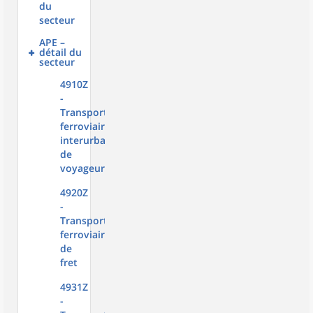
du
secteur
APE –
détail du
secteur
4910Z
-
Transport
ferroviaire
interurbain
de
voyageurs
4920Z
-
Transports
ferroviaires
de
fret
4931Z
-