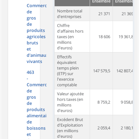
Ensemble
Ensemble
Commerce
Nombre total
de
21 371
21 369
d'entreprises
gros
de
Chiffre
produits
d'affaires hors
agricoles
taxes (en
18 606
19 361,8
millions
bruts
d'euros)
et
d'animaux
Effectifs
vivants
équivalent
temps plein
147 579,5
142 807,4
463
(ETP) sur
-
l'exercice
Commerce
comptable
de
Valeur ajoutée
gros
hors taxes (en
8 759,2
9 058,8
de
millions
produits
d'euros)
alimentaires,
Excédent Brut
de
d'Exploitation
boissons
2 059,4
2 180,1
(en millions
et
d'euros)