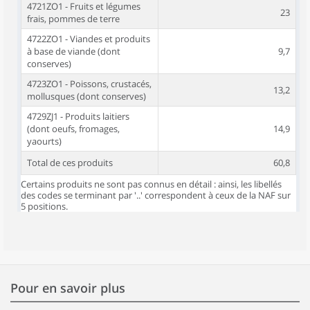
4721ZO1 - Fruits et légumes
23
frais, pommes de terre
4722ZO1 - Viandes et produits
à base de viande (dont
9,7
conserves)
4723ZO1 - Poissons, crustacés,
13,2
mollusques (dont conserves)
4729ZJ1 - Produits laitiers
(dont oeufs, fromages,
14,9
yaourts)
Total de ces produits
60,8
Certains produits ne sont pas connus en détail : ainsi, les libellés
des codes se terminant par '..' correspondent à ceux de la NAF sur
5 positions.
Pour en savoir plus