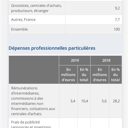
Grossistes, centrales d'achats,
9,2
producteurs, étranger
Autres, France
7,7
Ensemble
100
Dépenses professionnelles particulières
2019
2018
En
En %
En
En %
millions
du
millions
du
d'euros
total
d'euros
total
Rémunérations
d’intermédiaires,
commissions à des
3,4
10,4
5,6
28,2
intermédiaires non
financiers, cotisations aux
centrales d’achats
Frais de publicité
(annonces et insertions,