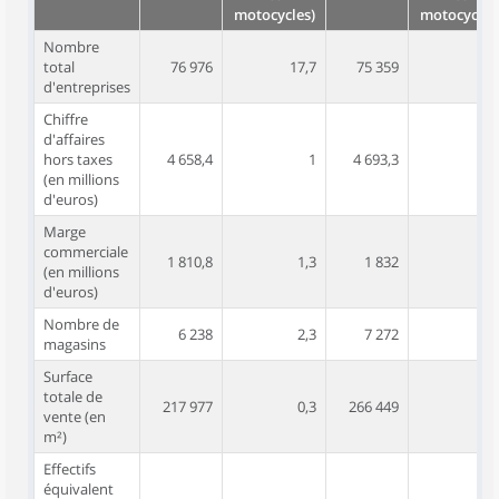
motocycles)
motocycles
Nombre
total
76 976
17,7
75 359
17,
d'entreprises
Chiffre
d'affaires
hors taxes
4 658,4
1
4 693,3
(en millions
d'euros)
Marge
commerciale
1 810,8
1,3
1 832
1,
(en millions
d'euros)
Nombre de
6 238
2,3
7 272
2,
magasins
Surface
totale de
217 977
0,3
266 449
0,
vente (en
m²)
Effectifs
équivalent