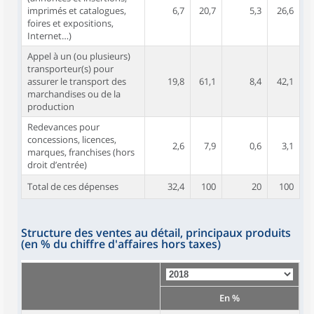
imprimés et catalogues,
6,7
20,7
5,3
26,6
foires et expositions,
Internet…)
Appel à un (ou plusieurs)
transporteur(s) pour
assurer le transport des
19,8
61,1
8,4
42,1
marchandises ou de la
production
Redevances pour
concessions, licences,
2,6
7,9
0,6
3,1
marques, franchises (hors
droit d’entrée)
Total de ces dépenses
32,4
100
20
100
Structure des ventes au détail, principaux produits
(en % du chiffre d'affaires hors taxes)
En %