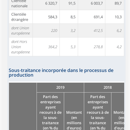
Clientèle
6 320,7
91,5
6 003,7
89,7
nationale
Clientèle
584,3
8,5
691,4
10,3
étrangère
dont Union
220
3,2
412,5
6,2
européenne
dont Hors
Union
364,2
5,3
278,8
4,2
européenne
Sous-traitance incorporée dans le processus de
production
2019
2018
Part des
Part des
entreprises
entreprises
ayant
ayant
recours à de
Montant
recours à de
Montant
la sous-
(en
la sous-
(en
traitance
millions
traitance
millions
(en % du
d'euros)
(en % du
d'euros)