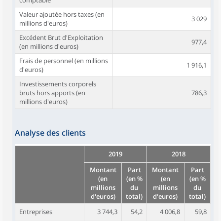
comptable
Valeur ajoutée hors taxes (en
3 029
millions d'euros)
Excédent Brut d'Exploitation
977,4
(en millions d'euros)
Frais de personnel (en millions
1 916,1
d'euros)
Investissements corporels
bruts hors apports (en
786,3
millions d'euros)
Analyse des clients
2019
2018
Montant
Part
Montant
Part
(en
(en %
(en
(en %
millions
du
millions
du
d'euros)
total)
d'euros)
total)
Entreprises
3 744,3
54,2
4 006,8
59,8