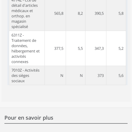
4774Z - Cce de
détail d'articles
médicaux et
565,8
8,2
390,5
5,8
orthop. en
magasin
spécialisé
6311Z -
Traitement de
données,
377,5
5,5
347,3
5,2
hébergement et
activités
connexes
7010Z - Activités
des sièges
N
N
373
5,6
sociaux
Pour en savoir plus