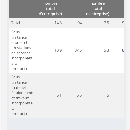
nombre
nombre
total
total
d’entreprise)
d’entreprise)
Total
14,3
94
7,5
94,4
Sous-
traitance :
études et
prestations
10,9
87,5
5,3
88,9
de services
incorporées
à la
production
Sous-
traitance :
matériel,
équipements
6,1
6,5
5
5,5
et travaux
incorporés à
la
production