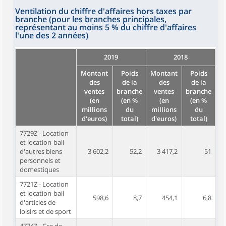
Ventilation du chiffre d'affaires hors taxes par
branche (pour les branches principales,
représentant au moins 5 % du chiffre d'affaires
l'une des 2 années)
2019
2018
Montant
Poids
Montant
Poids
des
de la
des
de la
ventes
branche
ventes
branche
(en
(en %
(en
(en %
millions
du
millions
du
d'euros)
total)
d'euros)
total)
7729Z - Location
et location-bail
d'autres biens
3 602,2
52,2
3 417,2
51
personnels et
domestiques
7721Z - Location
et location-bail
598,6
8,7
454,1
6,8
d'articles de
loisirs et de sport