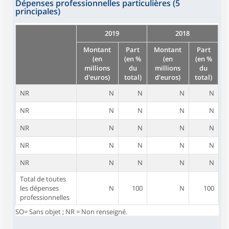
Dépenses professionnelles particulières (5
principales)
2019
2018
Montant
Part
Montant
Part
(en
(en %
(en
(en %
millions
du
millions
du
d'euros)
total)
d'euros)
total)
NR
N
N
N
N
NR
N
N
N
N
NR
N
N
N
N
NR
N
N
N
N
NR
N
N
N
N
Total de toutes
les dépenses
N
100
N
100
professionnelles
SO= Sans objet ; NR = Non renseigné.