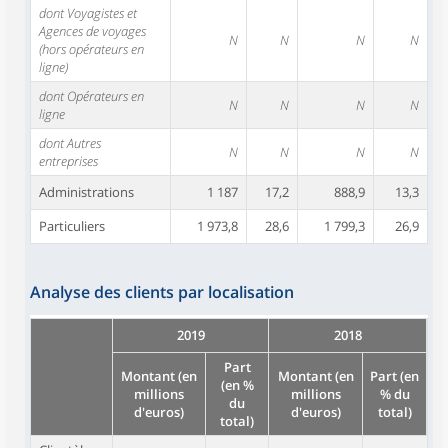
dont Voyagistes et
Agences de voyages
N
N
N
N
(hors opérateurs en
ligne)
dont Opérateurs en
N
N
N
N
ligne
dont Autres
N
N
N
N
entreprises
Administrations
1 187
17,2
888,9
13,3
Particuliers
1 973,8
28,6
1 799,3
26,9
Analyse des clients par localisation
2019
2018
Part
Montant (en
Montant (en
Part (en
(en %
millions
millions
% du
du
d'euros)
d'euros)
total)
total)