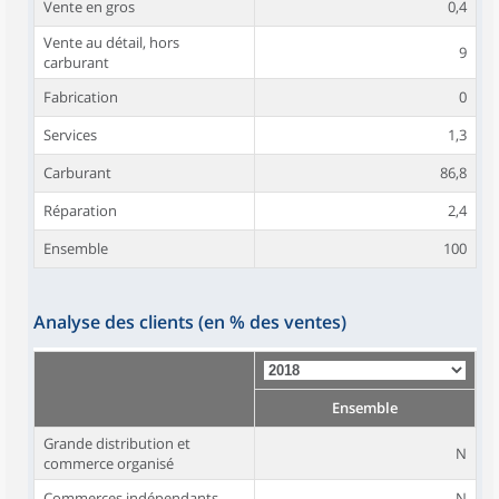
Vente en gros
0,4
Vente au détail, hors
9
carburant
Fabrication
0
Services
1,3
Carburant
86,8
Réparation
2,4
Ensemble
100
Analyse des clients (en % des ventes)
Ensemble
Grande distribution et
N
commerce organisé
Commerces indépendants
N