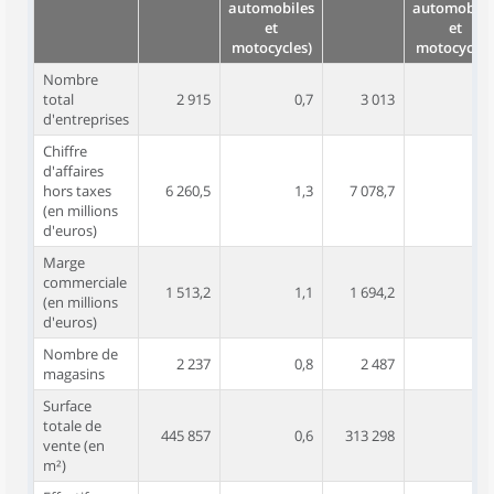
automobiles
automobile
et
et
motocycles)
motocycles
Nombre
total
2 915
0,7
3 013
0,
d'entreprises
Chiffre
d'affaires
hors taxes
6 260,5
1,3
7 078,7
1,
(en millions
d'euros)
Marge
commerciale
1 513,2
1,1
1 694,2
1,
(en millions
d'euros)
Nombre de
2 237
0,8
2 487
magasins
Surface
totale de
445 857
0,6
313 298
0,
vente (en
m²)