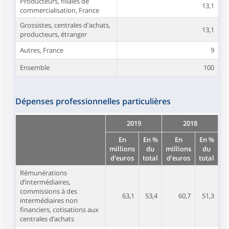
Producteurs, filiales de
13,1
commercialisation, France
Grossistes, centrales d'achats,
13,1
producteurs, étranger
Autres, France
9
Ensemble
100
Dépenses professionnelles particulières
2019
2018
En
En %
En
En %
millions
du
millions
du
d'euros
total
d'euros
total
Rémunérations
d’intermédiaires,
commissions à des
63,1
53,4
60,7
51,3
intermédiaires non
financiers, cotisations aux
centrales d’achats