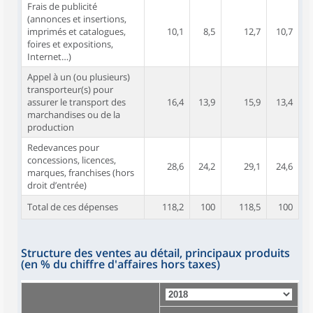
Frais de publicité
(annonces et insertions,
imprimés et catalogues,
10,1
8,5
12,7
10,7
foires et expositions,
Internet…)
Appel à un (ou plusieurs)
transporteur(s) pour
assurer le transport des
16,4
13,9
15,9
13,4
marchandises ou de la
production
Redevances pour
concessions, licences,
28,6
24,2
29,1
24,6
marques, franchises (hors
droit d’entrée)
Total de ces dépenses
118,2
100
118,5
100
Structure des ventes au détail, principaux produits
(en % du chiffre d'affaires hors taxes)