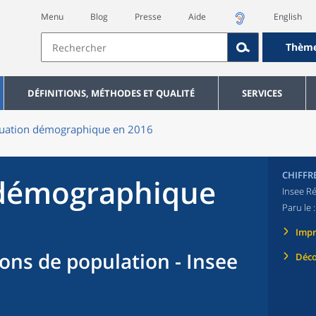
Menu
Blog
Presse
Aide
English
Thèm
DÉFINITIONS, MÉTHODES ET QUALITÉ
SERVICES
tuation démographique en 2016
CHIFFR
 démographique
Insee Ré
Paru le 
Imp
tions de population - Insee
Déco