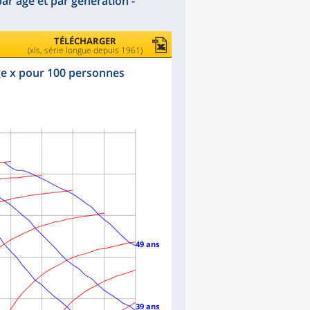
ar âge et par génération -
TÉLÉCHARGER
(xls, série longue depuis 1961)
ge x pour 100 personnes
49 ans
39 ans