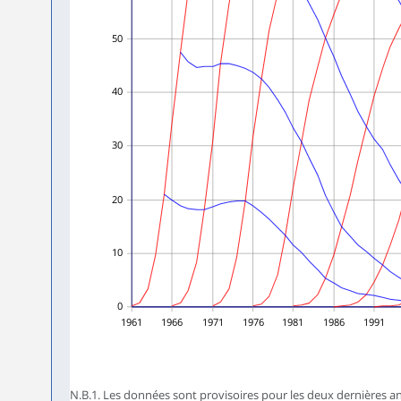
50
40
30
20
10
0
1961
1966
1971
1976
1981
1986
1991
N.B.1. Les données sont provisoires pour les deux dernières ann