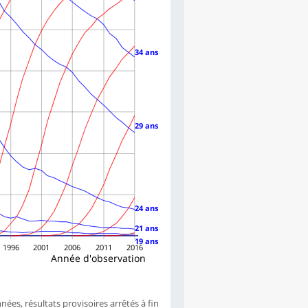
34 ans
29 ans
24 ans
21 ans
19 ans
1996
2001
2006
2011
2016
Année d'observation
ées, résultats provisoires arrêtés à fin