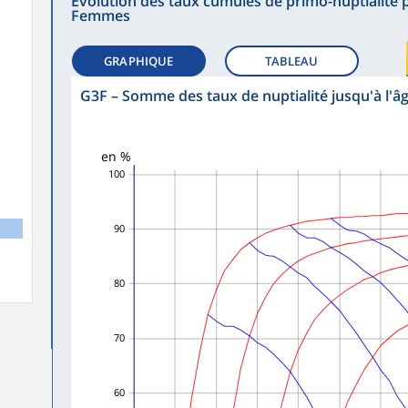
Évolution des taux cumulés de primo-nuptialité p
Femmes
GRAPHIQUE
TABLEAU
G3F
–
Somme des taux de nuptialité jusqu'à l'â
en %
100
90
80
70
60