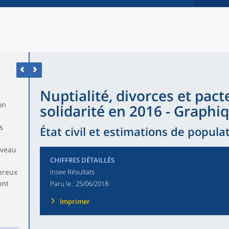
Nuptialité, divorces et pacte
on
solidarité en 2016 - Graphi
s
État civil et estimations de popula
iveau
CHIFFRES DÉTAILLÉS
breux
Insee Résultats
ont
Paru le :
25/06/2018
Imprimer