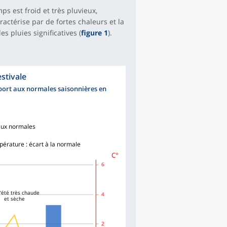
s est froid et très pluvieux,
ractérise par de fortes chaleurs et la
s pluies significatives (
figure 1
).
stivale
pport aux normales saisonnières en
 aux normales
érature : écart à la normale
C°
6
d'été très chaude
4
et sèche
2