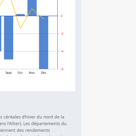
0
-2
-4
-6
t
Sept
Oct
Nov
Déc
 céréales d’hiver du nord de la
ans l’Allier). Les départements du
tiennent des rendements