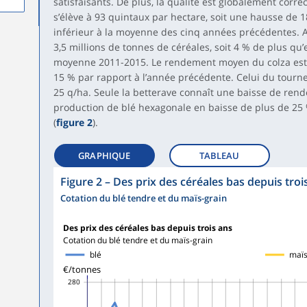
satisfaisants. De plus, la qualité est globalement corr
s’élève à 93 quintaux par hectare, soit une hausse de 1
inférieur à la moyenne des cinq années précédentes. Au
3,5 millions de tonnes de céréales, soit 4 % de plus q
moyenne 2011-2015. Le rendement moyen du colza est e
15 % par rapport à l’année précédente. Celui du tourn
25 q/ha. Seule la betterave connaît une baisse de rend
production de blé hexagonale en baisse de plus de 25 %
(
figure 2
).
GRAPHIQUE
TABLEAU
Figure 2
–
Des prix des céréales bas depuis troi
Cotation du blé tendre et du maïs-grain
Des prix des céréales bas depuis trois ans
Cotation du blé tendre et du maïs-grain
blé
maï
€/tonnes
280