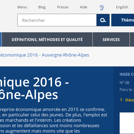
Menu
Blog
Presse
Aide
English
Thèm
DÉFINITIONS, MÉTHODES ET QUALITÉ
SERVICES
n économique 2016 - Auvergne-Rhône-Alpes
INSEE 
ique 2016 -
o
N
08
ône-Alpes
Paru le 
Déco
 reprise économique amorcée en 2015 se confirme.
en particulier celui des jeunes. De plus, l’emploi est
 marchands et l’intérim. Les créations
ression et les défaillances sont moins nombreuses
ons augmentent mais moins vite que les