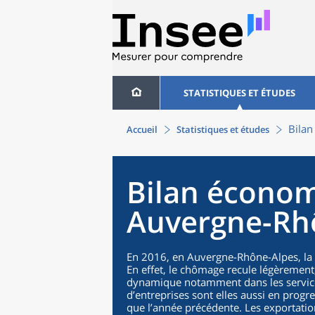
STATISTIQUES ET ÉTUDES
Bila
Accueil
Statistiques et études
Bilan économ
Auvergne-Rh
En 2016, en Auvergne-Rhône-Alpes, la
En effet, le chômage recule légèrement, 
dynamique notamment dans les services
d’entreprises sont elles aussi en prog
que l’année précédente. Les exportati