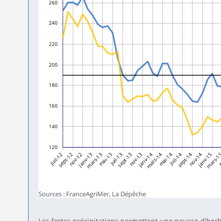
260
240
220
200
180
160
140
120
juil-12
sept-12
nov-12
janv-13
mars-13
mai-13
juil-13
sept-13
nov-13
janv-14
mars-14
mai-14
juil-14
sept-14
nov-14
janv-15
mars-1
m
Sources : FranceAgriMer, La Dépêche
Les fortes précipitations permettent une pousse d'her