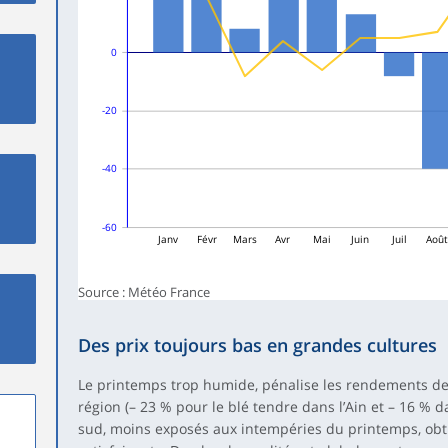
0
-20
-40
-60
Janv
Févr
Mars
Avr
Mai
Juin
Juil
Aoû
Source : Météo France
Des prix toujours bas en grandes cultures
Le printemps trop humide, pénalise les rendements des
région (– 23 % pour le blé tendre dans l’Ain et – 16 % d
sud, moins exposés aux intempéries du printemps, ob