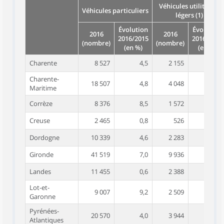
Véhicules utilitaires
Véhicules particuliers
légers (1)
Évolution
Évolution
2016
2016
2016/2015
2016/2015
(nombre)
(nombre)
(en %)
(en %)
Charente
8 527
4,5
2 155
11,6
Charente-
18 507
4,8
4 048
19,7
Maritime
Corrèze
8 376
8,5
1 572
8,5
Creuse
2 465
0,8
526
7,8
Dordogne
10 339
4,6
2 283
6,9
Gironde
41 519
7,0
9 936
1,6
Landes
11 455
0,6
2 388
15,7
Lot-et-
9 007
9,2
2 509
8,9
Garonne
Pyrénées-
20 570
4,0
3 944
6,3
Atlantiques