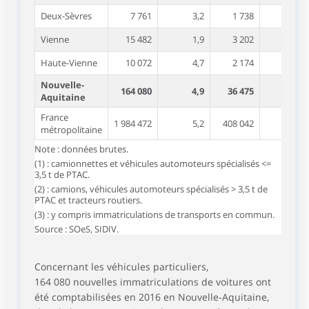
Deux-Sèvres
7 761
3,2
1 738
9,6
Vienne
15 482
1,9
3 202
12,4
Haute-Vienne
10 072
4,7
2 174
4,3
Nouvelle-
164 080
4,9
36 475
8,0
Aquitaine
France
1 984 472
5,2
408 042
8,1
métropolitaine
Note : données brutes.
(1) : camionnettes et véhicules automoteurs spécialisés <=
3,5 t de PTAC.
(2) : camions, véhicules automoteurs spécialisés > 3,5 t de
PTAC et tracteurs routiers.
(3) : y compris immatriculations de transports en commun.
Source : SOeS, SIDIV.
Concernant les véhicules particuliers,
164 080 nouvelles immatriculations de voitures ont
été comptabilisées en 2016 en Nouvelle-Aquitaine,