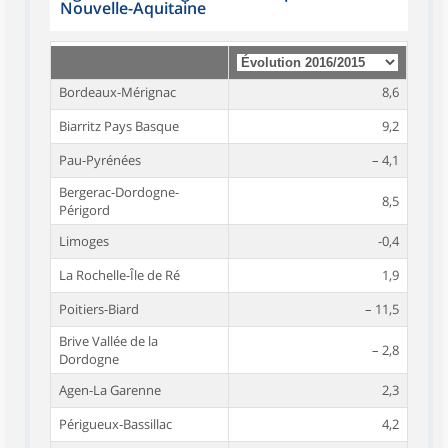
Nouvelle-Aquitaine
Bordeaux-Mérignac
8,6
Biarritz Pays Basque
9,2
Pau-Pyrénées
– 4,1
Bergerac-Dordogne-
8,5
Périgord
Limoges
-0,4
La Rochelle-Île de Ré
1,9
Poitiers-Biard
– 11,5
Brive Vallée de la
– 2,8
Dordogne
Agen-La Garenne
2,3
Périgueux-Bassillac
4,2