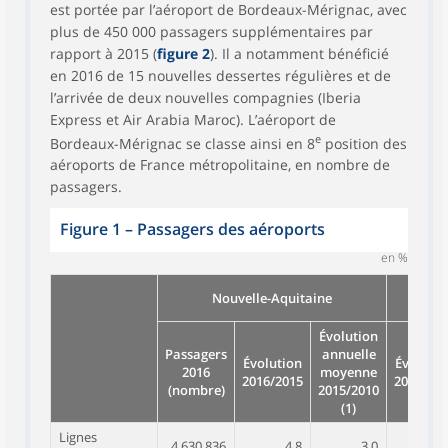
est portée par l’aéroport de Bordeaux-Mérignac, avec
plus de 450 000 passagers supplémentaires par
rapport à 2015 (
figure 2
). Il a notamment bénéficié
en 2016 de 15 nouvelles dessertes régulières et de
l’arrivée de deux nouvelles compagnies (Iberia
Express et Air Arabia Maroc). L’aéroport de
e
Bordeaux-Mérignac se classe ainsi en 8
position des
aéroports de France métropolitaine, en nombre de
passagers.
Figure 1
–
Passagers des aéroports
en %
Nouvelle-Aquitaine
métr
Évolution
Passagers
annuelle
Évolution
Évolutio
2016
moyenne
2016/2015
2016/20
(nombre)
2015/2010
(1)
Lignes
4 630 836
4,8
3,0
2