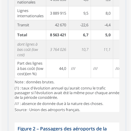
nationales
Lignes
3 889 915
9,5
8,0
3
internationales
Transit
42 670
-22,6
-4,4
11,
Total
8 563 421
6,7
5,0
3,
dont lignes à
bas coût (low
3 764 026
10,7
11,1
10,
cost)
Part des lignes
à bas coût (low
44,0
///
///
///
cost)(en %)
Note : données brutes.
(1) : taux d'évolution annuel qu'aurait connu le trafic
passager si l'évolution avait été la même pour chaque année
de la période considérée.
/// : absence de donnée due à la nature des choses.
Source : Union des aéroports français.
Figure 2
–
Passagers des aéroports de la