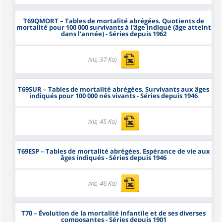
T69QMORT
– Tables de mortalité abrégées. Quotients de
mortalité pour 100 000 survivants à l'âge indiqué (âge atteint
dans l'année) - Séries depuis 1962
(xls, 37 Ko)
T69SUR
– Tables de mortalité abrégées. Survivants aux âges
indiqués pour 100 000 nés vivants - Séries depuis 1946
(xls, 45 Ko)
T69ESP
– Tables de mortalité abrégées. Espérance de vie aux
âges indiqués - Séries depuis 1946
(xls, 46 Ko)
T70
– Évolution de la mortalité infantile et de ses diverses
composantes - Séries depuis 1901