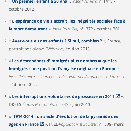
«
Un premier enfant à 28 ans
»,
Insee Première
, n°1419 -
octobre 2012.
«
L'espérance de vie s'accroît, les inégalités sociales face à
la mort demeurent
»,
Insee Première
, n°1372 - octobre 2011.
«
Avez-vous eu des enfants ? Si oui, combien ?
», France,
portrait social
Insee Références
, édition 2013.
«
Les descendants d'immigrés plus nombreux que les
immigrés : une position française originale en Europe
»,
Insee Références « Immigrés et descendants d'immigrés en France »
- édition 2012.
«
Les interruptions volontaires de grossesse en 2011
»,
DREES
Études et résultats
, n° 843 - juin 2013.
«
1914-2014 : un siècle d'évolution de la pyramide des
âges en France
», INED
Population et Sociétés
, n° 509- mars