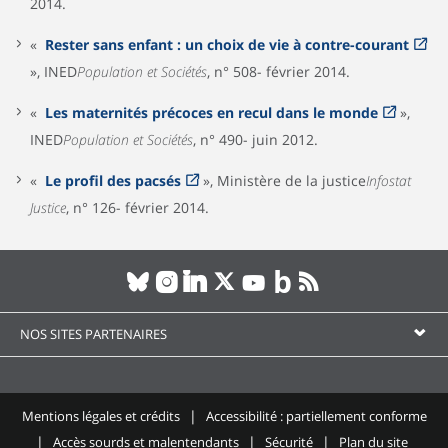
2014.
«
Rester sans enfant : un choix de vie à contre-courant
», INED
Population et Sociétés
, n° 508- février 2014.
«
Les maternités précoces en recul dans le monde
»,
INED
Population et Sociétés
, n° 490- juin 2012.
«
Le profil des pacsés
», Ministère de la justice
Infostat
Justice
, n° 126- février 2014.
NOS SITES PARTENAIRES
Mentions légales et crédits
Accessibilité : partiellement conforme
Accès sourds et malentendants
Sécurité
Plan du site