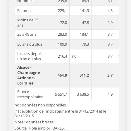
Hommes
239,8
169,9
3,1
Femmes
225,1
141,3
4,5
Moins de 25
72,0
47,8
-2,9
-
ans
25 à 49 ans
283,0
184,1
3,7
50 ans ou plus
109,9
79,3
8,7
Inscrits depuis
216,4
nd
8,7
nd
un an ou plus
Alsace-
Champagne-
464,9
311,2
3,7
Ardenne-
Lorraine
France
5 551,7
3 638,5
4,9
métropolitaine
nd : données non disponibles.
(1) : évolution de l'indicateur entre le 31/12/2014 et le
31/12/2015
Note : données brutes.
Source : Pôle emploi ; DARES.