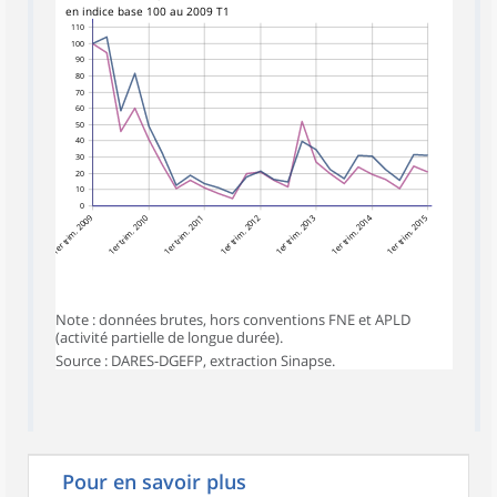
en indice base 100 au 2009 T1
110
100
90
80
70
60
50
40
30
20
10
0
1er trim. 2009
1er trim. 2010
1er trim. 2011
1er trim. 2012
1er trim. 2013
1er trim. 2014
1er trim. 2015
Note : données brutes, hors conventions FNE et APLD
(activité partielle de longue durée).
Source : DARES-DGEFP, extraction Sinapse.
Pour en savoir plus