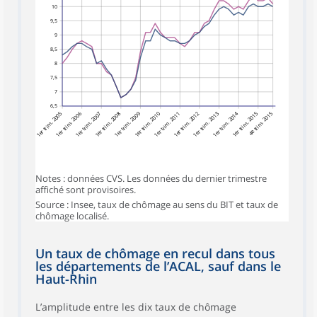
10
9,5
9
8,5
8
7,5
7
6,5
1er trim. 2005
1er trim. 2006
1er trim. 2007
1er trim. 2008
1er trim. 2009
1er trim. 2010
1er trim. 2011
1er trim. 2012
1er trim. 2013
1er trim. 2014
1er trim. 2015
4e trim. 2015
Notes : données CVS. Les données du dernier trimestre
affiché sont provisoires.
Source : Insee, taux de chômage au sens du BIT et taux de
chômage localisé.
Un taux de chômage en recul dans tous
les départements de l’ACAL, sauf dans le
Haut-Rhin
L’amplitude entre les dix taux de chômage