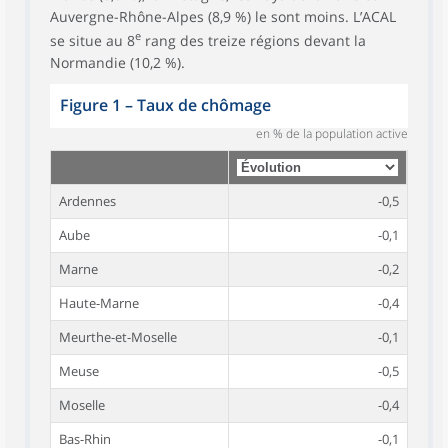
Auvergne-Rhône-Alpes (8,9 %) le sont moins. L’ACAL
e
se situe au 8
rang des treize régions devant la
Normandie (10,2 %).
Figure 1
–
Taux de chômage
en % de la population active
Ardennes
-0,5
Aube
-0,1
Marne
-0,2
Haute-Marne
-0,4
Meurthe-et-Moselle
-0,1
Meuse
-0,5
Moselle
-0,4
Bas-Rhin
-0,1