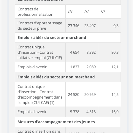
Contrats de
///
///
///
professionnalisation
Contrats d'apprentissage
23 346
23 407
0,3
du secteur privé
Emplois aidés du secteur marchand
Contrat unique
d'insertion - Contrat
4 654
8 392
80,3
initiative emploi (CUI-CIE)
Emplois d'avenir
1 837
2 059
12,1
Emplois aidés du secteur non marchand
Contrat unique
d'insertion - Contrat
24 520
20 959
-14,5
d'accompagnement dans
l'emploi (CUI-CAE) (1)
Emplois d'avenir
5 378
4 516
-16,0
Mesures d'accompagnement des jeunes
Contrat d'insertion dans