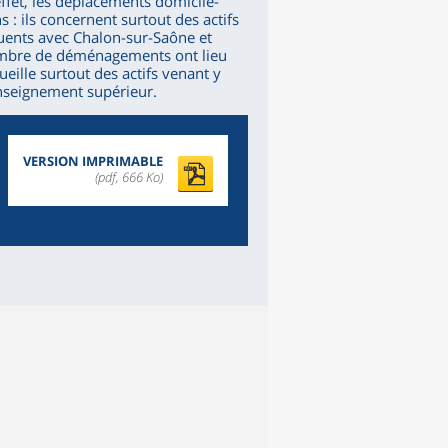
 effet, les déplacements domicile-
 : ils concernent surtout des actifs
équents avec Chalon-sur-Saône et
nombre de déménagements ont lieu
ueille surtout des actifs venant y
enseignement supérieur.
VERSION IMPRIMABLE
(pdf, 666 Ko)