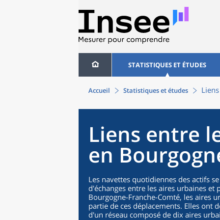
STATISTIQUES ET ÉTUDES
Liens
Accueil
Statistiques et études
Liens entre l
en Bourgogn
Les navettes quotidiennes des actifs se
d'échanges entre les aires urbaines e
Bourgogne-Franche-Comté, les aires u
partie de ces déplacements. Elles ont d
d'un réseau composé de dix aires urba