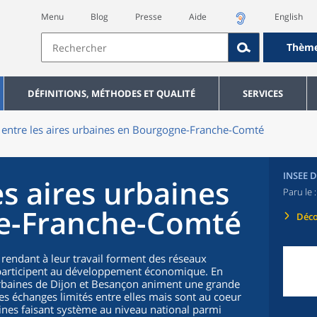
Menu
Blog
Presse
Aide
English
Thèm
DÉFINITIONS, MÉTHODES ET QUALITÉ
SERVICES
 entre les aires urbaines en Bourgogne-Franche-Comté
INSEE 
es aires urbaines
Paru le 
e-Franche-Comté
Déco
 rendant à leur travail forment des réseaux
t participent au développement économique. En
rbaines de Dijon et Besançon animent une grande
es échanges limités entre elles mais sont au coeur
ines faisant système au niveau national parmi