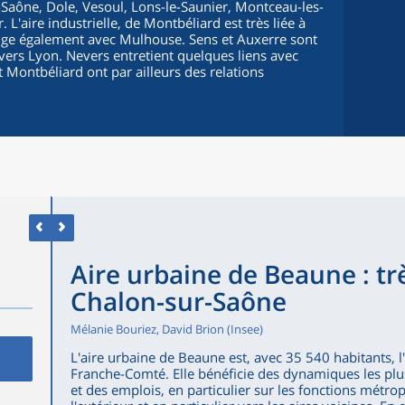
Saône, Dole, Vesoul, Lons-le-Saunier, Montceau-les-
 L'aire industrielle, de Montbéliard est très liée à
change également avec Mulhouse. Sens et Auxerre sont
ers Lyon. Nevers entretient quelques liens avec
t Montbéliard ont par ailleurs des relations
Aire urbaine de Beaune : trè
Chalon-sur-Saône
Mélanie Bouriez, David Brion (Insee)
L'aire urbaine de Beaune est, avec 35 540 habitants, 
Franche-Comté. Elle bénéficie des dynamiques les plu
et des emplois, en particulier sur les fonctions métropo