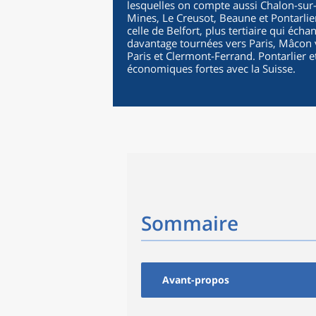
lesquelles on compte aussi Chalon-sur-
Mines, Le Creusot, Beaune et Pontarlier.
celle de Belfort, plus tertiaire qui é
davantage tournées vers Paris, Mâcon v
Paris et Clermont-Ferrand. Pontarlier e
économiques fortes avec la Suisse.
Sommaire
Avant-propos