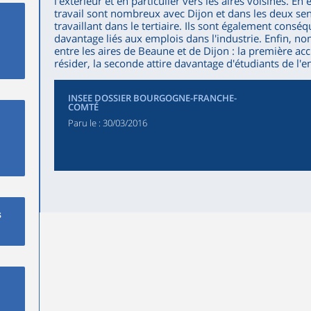
l'extérieur et en particulier vers les aires voisines. En
travail sont nombreux avec Dijon et dans les deux sens
travaillant dans le tertiaire. Ils sont également cons
davantage liés aux emplois dans l'industrie. Enfin, 
entre les aires de Beaune et de Dijon : la première acc
résider, la seconde attire davantage d'étudiants de l'
INSEE DOSSIER BOURGOGNE-FRANCHE-
COMTÉ
Paru le :
30/03/2016
s