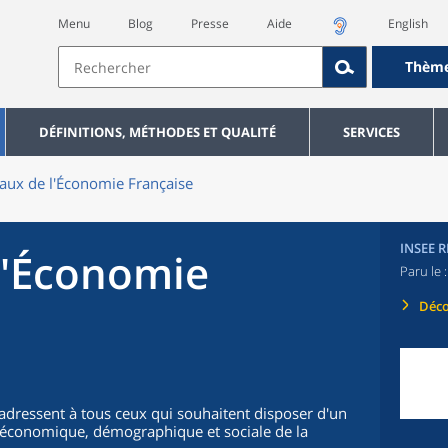
Menu
Blog
Presse
Aide
English
Thèm
DÉFINITIONS, MÉTHODES ET QUALITÉ
SERVICES
aux de l'Économie Française
INSEE 
l'Économie
Paru le 
Déco
'adressent à tous ceux qui souhaitent disposer d'un
on économique, démographique et sociale de la