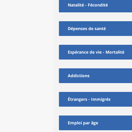
Natalité - Fécondité
Dépenses de santé
Espérance de vie - Mortalité
Addictions
Étrangers - Immigrés
Emploi par âge