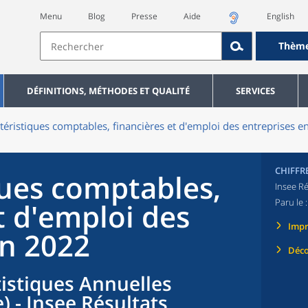
Menu
Blog
Presse
Aide
English
Thèm
DÉFINITIONS, MÉTHODES ET QUALITÉ
SERVICES
téristiques comptables, financières et d'emploi des entreprises 
CHIFFR
ques comptables,
Insee Ré
Paru le 
t d'emploi des
Imp
en 2022
Déco
tistiques Annuelles
) - Insee Résultats