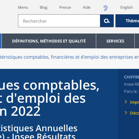
Menu
Blog
Presse
Aide
English
Thèm
DÉFINITIONS, MÉTHODES ET QUALITÉ
SERVICES
téristiques comptables, financières et d'emploi des entreprises 
CHIFFR
ques comptables,
Insee Ré
Paru le 
t d'emploi des
Imp
en 2022
Déco
tistiques Annuelles
) - Insee Résultats