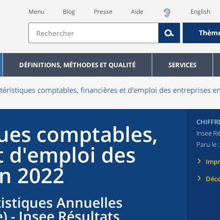
Menu
Blog
Presse
Aide
English
Thèm
DÉFINITIONS, MÉTHODES ET QUALITÉ
SERVICES
téristiques comptables, financières et d'emploi des entreprises 
CHIFFR
ques comptables,
Insee Ré
Paru le 
t d'emploi des
Imp
en 2022
Déco
tistiques Annuelles
) - Insee Résultats