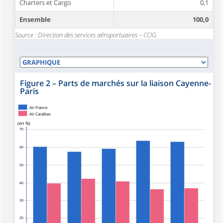
Charters et Cargo
0,1
Ensemble
100,0
Source : Direction des services aéroportuaires – CCIG.
Figure 2
–
Parts de marchés sur la liaison Cayenne-
Paris
Air France
Air Caraïbes
(en %)
70
60
50
40
30
20