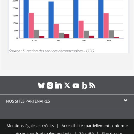
2 500
2 000
1 500
1 000
500
0
2019
2020
2021
2022
Source : Direction des services aéroportuaires – CCIG.
NOS SITES PARTENAIRES
Mentions légales et crédits
Accessibilité : partiellement conforme
Accès sourds et malentendants
Sécurité
Plan du site