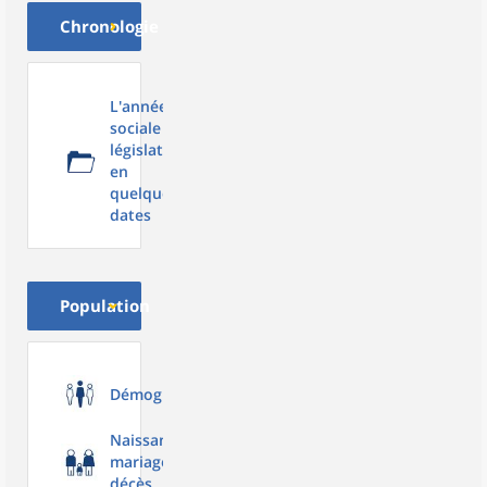
Chronologie
L'année
sociale et
législative
en
quelques
dates
Population
Démographie
Naissances,
mariages,
décès