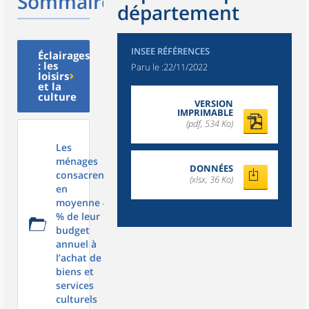
Sommaire
département
INSEE RÉFÉRENCES
Éclairages
: les
Paru le :
22/11/2022
loisirs
et la
culture
VERSION
IMPRIMABLE
(pdf, 534 Ko)
Les
ménages
DONNÉES
consacrent
(xlsx, 36 Ko)
en
moyenne 4
% de leur
budget
annuel à
l’achat de
biens et
services
culturels