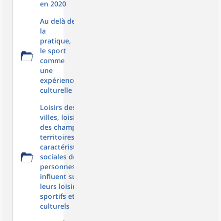
en 2020
Au delà de
la
pratique,
le sport
comme
une
expérience
culturelle
Loisirs des
villes, loisirs
des champs :
territoires et
caractéristiques
sociales des
personnes
influent sur
leurs loisirs
sportifs et
culturels