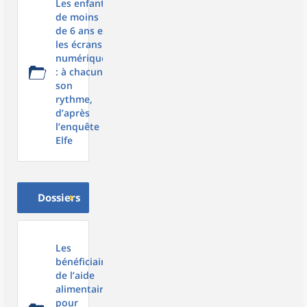
Les enfants
de moins
de 6 ans et
les écrans
numériques
: à chacun
son
rythme,
d’après
l’enquête
Elfe
Dossiers
Les
bénéficiaires
de l’aide
alimentaire,
pour