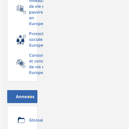
niveaux
de vie et
pauvreté
en
Europe
Protection
sociale en
Europe
Consommation
et conditions
de vie en
Europe
Annexes
Glossaire