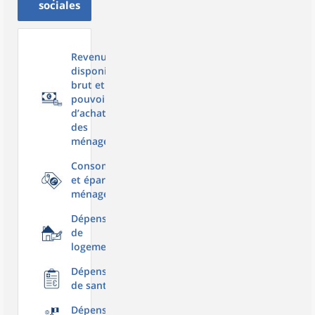
sociales
Revenu
disponible
brut et
pouvoir
d’achat
des
ménages
Consommation
et épargne des
ménages
Dépenses
de
logement
Dépenses
de santé
Dépenses