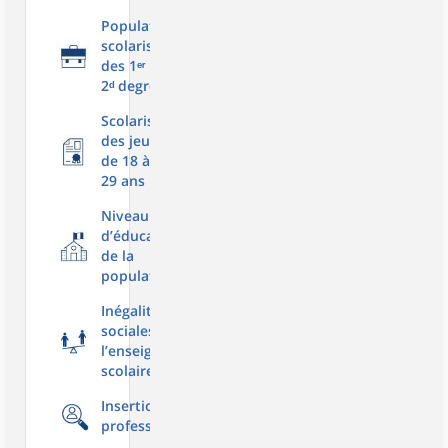
Population
scolarisée
des 1ᵉʳ et
2ᵈ degrés
Scolarisation
des jeunes
de 18 à
29 ans
Niveau
d’éducation
de la
population
Inégalités
sociales dans
l’enseignement
scolaire
Insertion
professionnelle