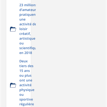
23 millions
d’amateurs
pratiquent
une
activité de
loisir
créatif,
artistique
ou
scientifique
en 2018
Deux
tiers des
15 ans
ou plus
ont une
activité
physique
ou
sportive
régulière