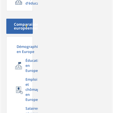
d’éducation
Comparaisons
européennes
Démographie
en Europe
Éducation
en
Europe
Emploi
et
chômage
en
Europe
Salaires,