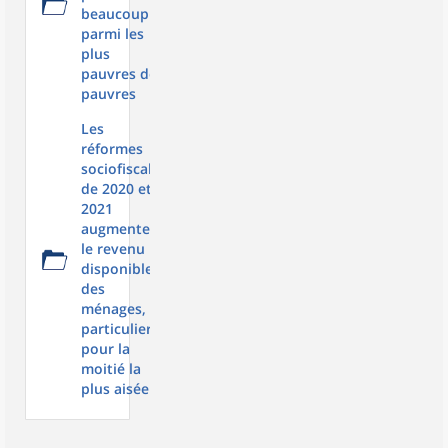
beaucoup
parmi les
plus
pauvres des
pauvres
Les
réformes
sociofiscales
de 2020 et
2021
augmentent
le revenu
disponible
des
ménages, en
particulier
pour la
moitié la
plus aisée