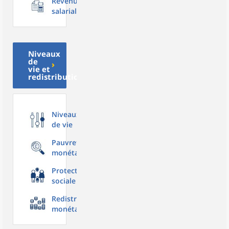
Revenu
salarial
Niveaux
de
vie et
redistribution
Niveaux
de vie
Pauvreté
monétaire
Protection
sociale
Redistribution
monétaire