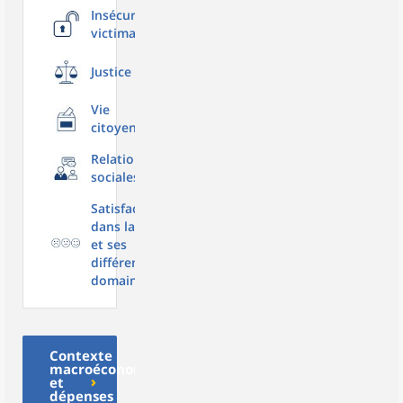
Insécurité,
victimation
Justice
Vie
citoyenne
Relations
sociales
Satisfaction
dans la vie
et ses
différents
domaines
Contexte
macroéconomique
et
dépenses