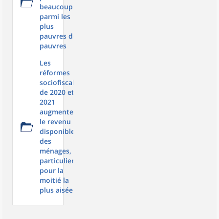
beaucoup
parmi les
plus
pauvres des
pauvres
Les
réformes
sociofiscales
de 2020 et
2021
augmentent
le revenu
disponible
des
ménages, en
particulier
pour la
moitié la
plus aisée