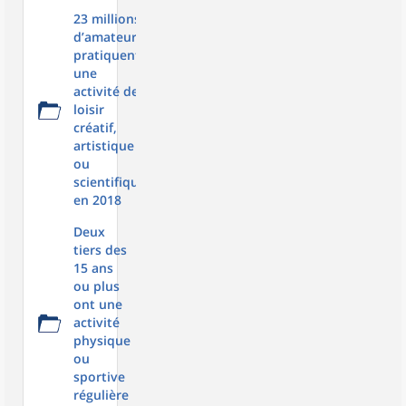
23 millions
d’amateurs
pratiquent
une
activité de
loisir
créatif,
artistique
ou
scientifique
en 2018
Deux
tiers des
15 ans
ou plus
ont une
activité
physique
ou
sportive
régulière