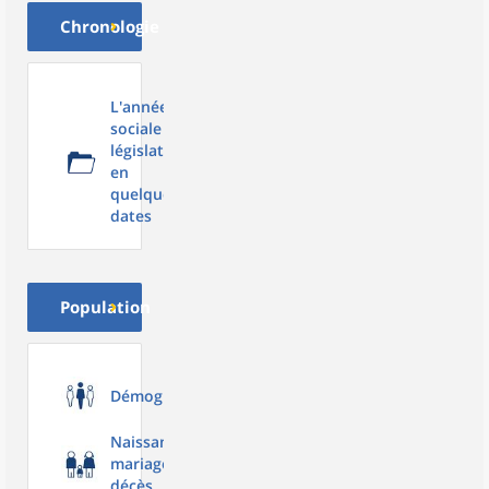
Chronologie
L'année
sociale et
législative
en
quelques
dates
Population
Démographie
Naissances,
mariages,
décès