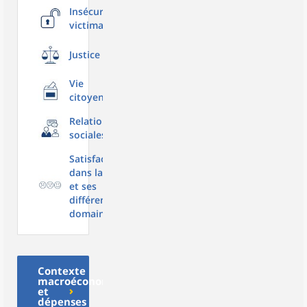
Insécurité,
victimation
Justice
Vie
citoyenne
Relations
sociales
Satisfaction
dans la vie
et ses
différents
domaines
Contexte
macroéconomique
et
dépenses