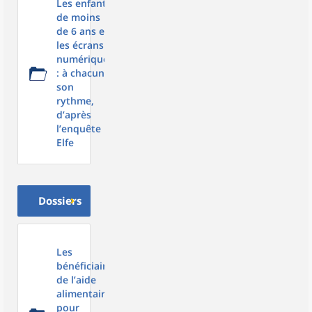
Les enfants
de moins
de 6 ans et
les écrans
numériques
: à chacun
son
rythme,
d’après
l’enquête
Elfe
Dossiers
Les
bénéficiaires
de l’aide
alimentaire,
pour