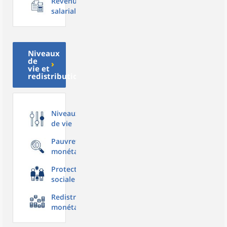
Revenu
salarial
Niveaux
de
vie et
redistribution
Niveaux
de vie
Pauvreté
monétaire
Protection
sociale
Redistribution
monétaire