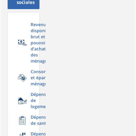
sociales
Revenu
disponible
brut et
pouvoir
d’achat
des
ménages
Consommation
et épargne des
ménages
Dépenses
de
logement
Dépenses
de santé
Dépenses