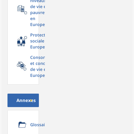
niveaux
de vie et
pauvreté
en
Europe
Protection
sociale en
Europe
Consommation
et conditions
de vie en
Europe
Annexes
Glossaire