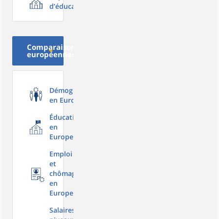
d’éducation
Comparaisons
européennes
Démographie
en Europe
Éducation
en
Europe
Emploi
et
chômage
en
Europe
Salaires,