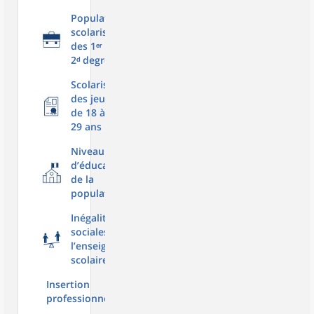
Population
scolarisée
des 1ᵉʳ et
2ᵈ degrés
Scolarisation
des jeunes
de 18 à
29 ans
Niveau
d’éducation
de la
population
Inégalités
sociales dans
l’enseignement
scolaire
Insertion
professionnelle