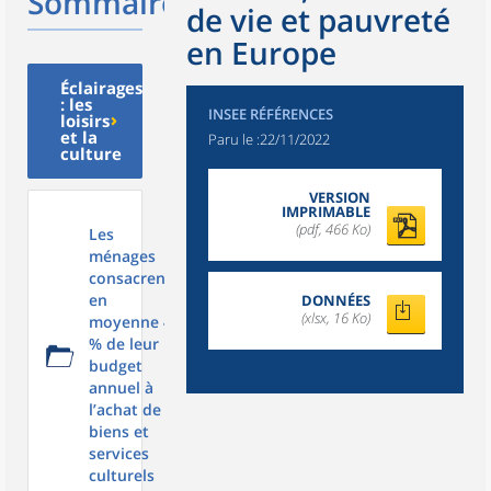
Sommaire
de vie et pauvreté
en Europe
Éclairages
: les
INSEE RÉFÉRENCES
loisirs
et la
Paru le :
22/11/2022
culture
VERSION
IMPRIMABLE
(pdf, 466 Ko)
Les
ménages
consacrent
en
DONNÉES
(xlsx, 16 Ko)
moyenne 4
% de leur
budget
annuel à
l’achat de
biens et
services
culturels