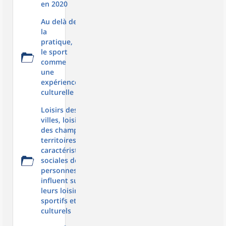
en 2020
Au delà de
la
pratique,
le sport
comme
une
expérience
culturelle
Loisirs des
villes, loisirs
des champs :
territoires et
caractéristiques
sociales des
personnes
influent sur
leurs loisirs
sportifs et
culturels