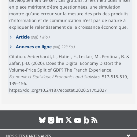
développement de services gratuits. Si les méthodes mises
en place méritent d’être questionnées, une simulation
montre qu’une erreur sur la mesure des prix des produits
d’information et de communication n’est pas de nature à
expliquer le ralentissement de la croissance économique.
Article
(pdf, 1 Mo )
Annexes en ligne
(pdf, 223 Ko )
Citation: Aeberhardt, L., Hatier, F., Leclair, M., Pentinat, B. &
Zafar, J.‑D. (2020). Does the Digital Economy Distort the
Volume‑Price Split of GDP? The French Experience.
Economie et Statistique / Economics and Statistics
, 517‑518‑519,
139–156.
https://doi.org/10.24187/ecostat.2020.517t.2027
NOS SITES PARTENAIRES