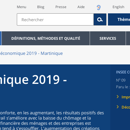
Menu
Blog
Presse
Aide
English
Thèm
DÉFINITIONS, MÉTHODES ET QUALITÉ
SERVICES
 économique 2019 - Martinique
INSEE 
ique 2019 -
o
N
09
Paru le 
Imp
Déco
nforte, en les augmentant, les résultats positifs des
il s’améliore avec la baisse du chômage et la
n financière des ménages et des entreprises est
tend à s’essouffler. L’augmentation des créations