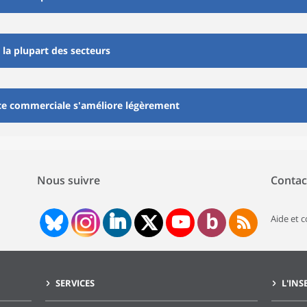
s la plupart des secteurs
ce commerciale s'améliore légèrement
Nous suivre
Contac
Aide et 
SERVICES
L'INS