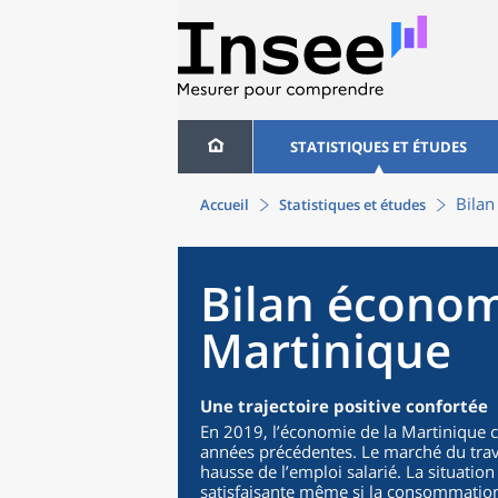
STATISTIQUES ET ÉTUDES
Bilan
Accueil
Statistiques et études
Bilan économ
Martinique
Une trajectoire positive confortée
En 2019, l’économie de la Martinique co
années précédentes. Le marché du trava
hausse de l’emploi salarié. La situatio
satisfaisante même si la consommation 