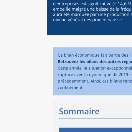
d’entreprises est significative (+ 14,6 %
embellie malgré une baisse de la fréque
aura été marquée par une production ag
niveau général des prix en hausse.
Ce bilan économique fait partie des 
Retrouvez les bilans des autres régio
Cette année, la situation exceptionn
rupture avec la dynamique de 2019 et
précédemment. Ainsi, ces bilans ren
confinement.
Sommaire