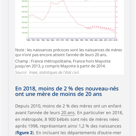
700 000
7
600 000
6
500 000
5
400 000
4
300 000
3
200 000
2
100 000
1
0
0
1946
1950
1954
1958
1962
1966
1970
1974
1978
1982
1986
1990
1994
1998
2002
2006
2010
2014
2018
Note : les naissances précoces sont les naissances de mères
qui n’ont pas encore atteint l’année de leurs 20 ans.
Champ : France métropolitaine, France hors Mayotte
jusqu'en 2013, y compris Mayotte à partir de 2014.
Source : Insee, statistiques de l'état civil.
En 2018, moins de 2 % des nouveau-nés
ont une mère de moins de 20 ans
Depuis 2010, moins de 2 % des mères ont un enfant
avant l’année de leurs
20 ans
. En particulier en 2018,
en métropole, 8 900 bébés sont nés de mères nées
après 1998, représentant ainsi 1,2 % des naissances
(
figure 2
). En incluant les départements d’outre-mer