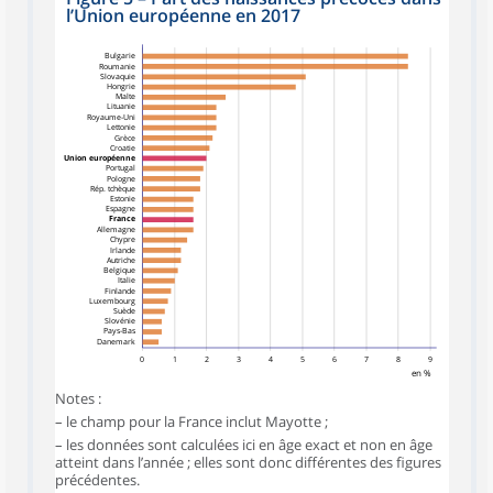
l’Union européenne en 2017
Bulgarie
Roumanie
Slovaquie
Hongrie
Malte
Lituanie
Royaume-Uni
Lettonie
Grèce
Croatie
Union européenne
Portugal
Pologne
Rép. tchèque
Estonie
Espagne
France
Allemagne
Chypre
Irlande
Autriche
Belgique
Italie
Finlande
Luxembourg
Suède
Slovénie
Pays-Bas
Danemark
0
1
2
3
4
5
6
7
8
9
en %
Notes :
– le champ pour la France inclut Mayotte ;
– les données sont calculées ici en âge exact et non en âge
atteint dans l’année ; elles sont donc différentes des figures
précédentes.