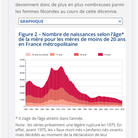
deviennent donc de plus en plus nombreuses parmi
les femmes fécondes au cours de cette décennie.
Figure 2 – Nombre de naissances selon l’âge*
de la mère pour les mères de moins de 20 ans
en France métropolitaine
16 ans ou moins
17 ans
18 ans
19 ans
70 000
60 000
50 000
40 000
30 000
20 000
10 000
0
1946
1950
1954
1958
1962
1966
1970
1974
1978
1982
1986
1990
1994
1998
2002
2006
2010
2014
2018
* Il s’agit de l’âge atteint dans l’année.
Note : les séries présentent une légère rupture en 1975. En
effet, avant 1975, les « faux mort-nés » (enfants nés vivants
mais décédés au moment de la déclaration de leur