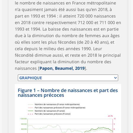
le nombre de naissances en France métropolitaine
n’a quasiment jamais été aussi bas qu’en 2018, à
part en 1993 et 1994 : il atteint 720 000 naissances
en 2018 contre respectivement 712 000 et 711 000 en
1993 et 1994. La baisse des naissances est en partie
due à la diminution du nombre de femmes aux âges
où elles sont les plus fécondes (de 20 à 40 ans), et
cela depuis le milieu des années 1990. Leur
fécondité diminue aussi, et reste en 2018 le principal
facteur expliquant la diminution du nombre des
naissances [
Papon, Beaumel, 2019
].
Figure 1 – Nombre de naissances et part des
naissances précoces
symboles_defaut.xml,rond
symboles_defaut.xml,carre
symboles_defaut.xml,
Nombre de naissances (France métropolitaine)
Part des naissances précoces (France métropolitaine)
Nombre de naissances (France)
Part des naissances précoces (France)
en %
1 000 000
10
900 000
9
800 000
8