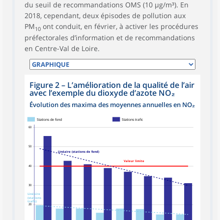
du seuil de recommandations OMS (10 µg/m³). En
2018, cependant, deux épisodes de pollution aux
PM
ont conduit, en février, à activer les procédures
10
préfectorales d’information et de recommandations
en Centre-Val de Loire.
Figure 2
–
L’amélioration de la qualité de l’air
avec l’exemple du dioxyde d’azote NO₂
Évolution des maxima des moyennes annuelles en NO₂
Stations de fond
Stations trafic
60
50
Linéaire (stations de fond)
Valeur limite
40
30
Linéaire
(stations
trafic)
20