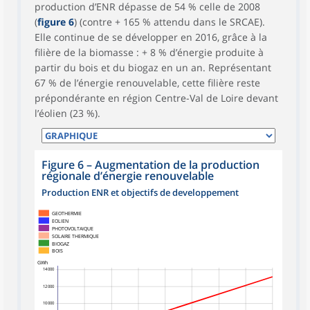
production d’ENR dépasse de 54 % celle de 2008
(
figure 6
) (contre + 165 % attendu dans le SRCAE).
Elle continue de se développer en 2016, grâce à la
filière de la biomasse : + 8 % d’énergie produite à
partir du bois et du biogaz en un an. Représentant
67 % de l’énergie renouvelable, cette filière reste
prépondérante en région Centre-Val de Loire devant
l’éolien (23 %).
Figure 6
–
Augmentation de la production
régionale d’énergie renouvelable
Production ENR et objectifs de developpement
GEOTHERMIE
EOLIEN
PHOTOVOLTAIQUE
SOLAIRE THERMIQUE
BIOGAZ
BOIS
GWh
14 000
12 000
10 000