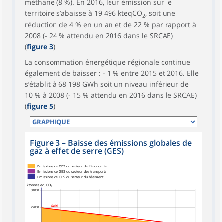
méthane (8 %). En 2016, leur émission sur le
territoire s’abaisse à 19 496 kteqCO
, soit une
2
réduction de 4 % en un an et de 22 % par rapport à
2008 (- 24 % attendu en 2016 dans le SRCAE)
(
figure 3
).
La consommation énergétique régionale continue
également de baisser : - 1 % entre 2015 et 2016. Elle
s’établit à 68 198 GWh soit un niveau inférieur de
10 % à 2008 (- 15 % attendu en 2016 dans le SRCAE)
(
figure 5
).
Figure 3
–
Baisse des émissions globales de
gaz à effet de serre (GES)
Emissions de GES du secteur de l'économie
Emissions de GES du secteur des transports
Emissions de GES du secteur du bâtiment
ktonnes eq. CO₂
30 000
Suivi
25 000