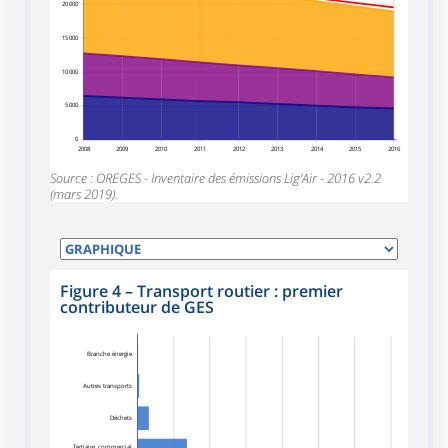
20 000
15 000
10 000
5 000
0
2008
2009
2010
2011
2012
2013
2014
2015
2016
Source : OREGES - Inventaire des émissions Lig’Air - 2016 v2.2
(mars 2019).
Figure 4
–
Transport routier : premier
contributeur de GES
Branche énergie
Autres transports
Déchets
Tertiaire, commercial