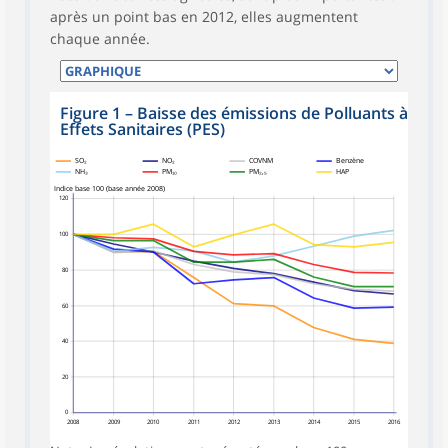
après un point bas en 2012, elles augmentent
chaque année.
Figure 1
–
Baisse des émissions de Polluants à
Effets Sanitaires (PES)
SO₂
NO₂
COVNM
Benzène
NH₃
PM₁₀
PM₂,₅
HAP
Indice base 100 (base année 2008)
120
100
80
60
40
20
0
2008
2009
2010
2011
2012
2013
2014
2015
2016