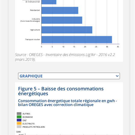
et institutionnel
Résidentiel
Industrie
(hors branche énergie)
Agriculture
Transport routier
0
5
10
15
20
25
30
35
Source : OREGES - Inventaire des émissions Lig’Air - 2016 v2.2
(mars 2019).
Figure 5
–
Baisse des consommations
énergétiques
Consommation énergetique totale régionale en gwh -
bilan OREGES avec correction climatique
AUTRES
BIOMASSE
GAZ
ELECTRICITE
PRODUITS PETROLIERS
GWh
80 000