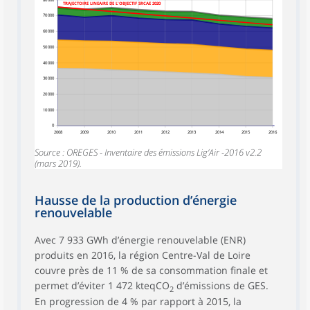
TRAJECTOIRE LINEAIRE DE L'OBJECTIF SRCAE 2020
70 000
60 000
50 000
40 000
30 000
20 000
10 000
0
2008
2009
2010
2011
2012
2013
2014
2015
2016
Source : OREGES - Inventaire des émissions Lig’Air -2016 v2.2
(mars 2019).
Hausse de la production d’énergie
renouvelable
Avec 7 933 GWh d’énergie renouvelable (ENR)
produits en 2016, la région Centre-Val de Loire
couvre près de 11 % de sa consommation finale et
permet d’éviter 1 472 kteqCO
d’émissions de GES.
2
En progression de 4 % par rapport à 2015, la