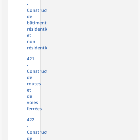
-
Construction
de
bâtiments
résidentiels
et
non
résidentiels
421
-
Construction
de
routes
et
de
voies
ferrées
422
-
Construction
de