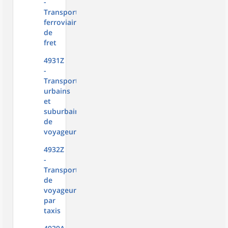
-
Transports
ferroviaires
de
fret
4931Z
-
Transports
urbains
et
suburbains
de
voyageurs
4932Z
-
Transports
de
voyageurs
par
taxis