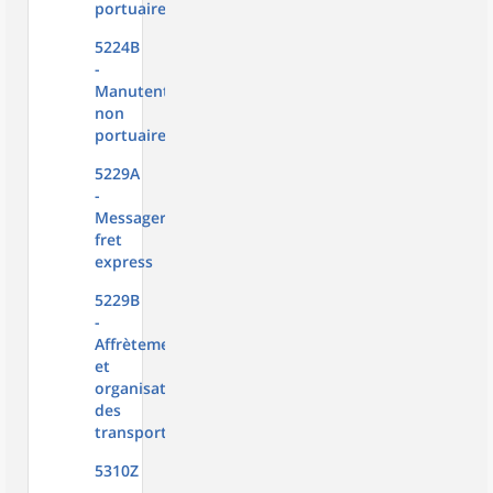
portuaire
5224B
-
Manutention
non
portuaire
5229A
-
Messagerie,
fret
express
5229B
-
Affrètement
et
organisation
des
transports
5310Z
-