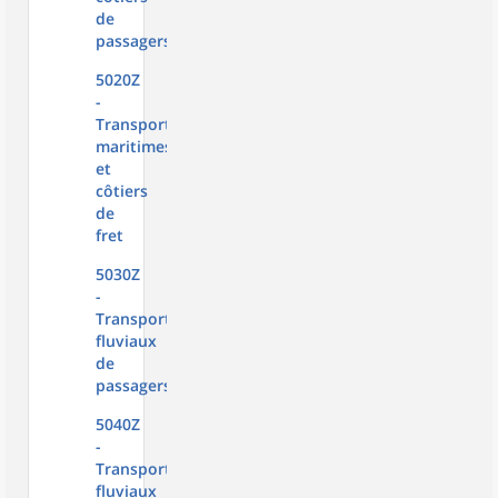
de
passagers
5020Z
-
Transports
maritimes
et
côtiers
de
fret
5030Z
-
Transports
fluviaux
de
passagers
5040Z
-
Transports
fluviaux