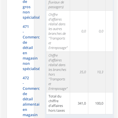
de
fluviaux de
gros
passagers)
non
Chiffre
spécialisé
d'affaires
réalisé dans
471
les autres
0,0
0,0
-
branches de
Commerce
"Transports
de
et
détail
Entreposage"
en
Chiffre
magasin
d'affaires
non
réalisé dans
spécialisé
les branches
35,0
10,3
5
hors
472
"Transports
-
et
Commerce
Entreposage"
de
Total du
détail
chiffre
341,0
100,0
34
alimentaire
d'affaires
en
hors taxes
magasin