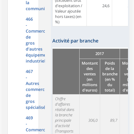
(Excédent brut
la
d'exploitation /
24,6
24,
communication
Valeur ajoutée
hors taxes) (en
466
%)
-
Commerce
de
Activité par branche
gros
d'autres
2017
équipements
industriels
Montant
Poids
Monta
des
de la
des
467
ventes
branche
vente
-
(en
(en %
(en
Autres
millions
du
millio
commerces
d'euros)
total)
d'euro
de
Chiffre
gros
d'affaires
spécialisés
réalisé dans
la branche
469
principale
306,0
89,7
28
-
d'activité
Commerce
(Transports