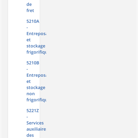
de
fret
5210A
-
Entreposage
et
stockage
frigorifique
5210B
-
Entreposage
et
stockage
non
frigorifique
5221Z
-
Services
auxiliaires
des