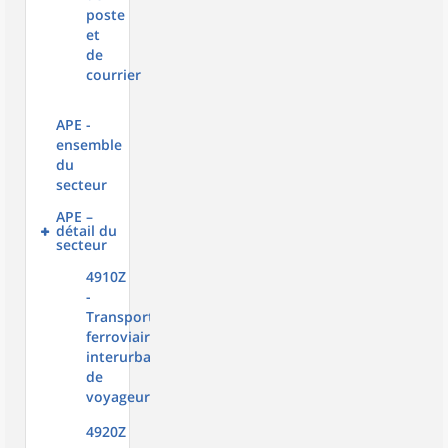
poste
et
de
courrier
APE -
ensemble
du
secteur
APE –
détail du
secteur
4910Z
-
Transport
ferroviaire
interurbain
de
voyageurs
4920Z