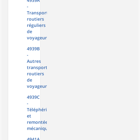
4939A
-
Transports
routiers
réguliers
de
voyageurs
4939B
-
Autres
transports
routiers
de
voyageurs
4939C
-
Téléphériques
et
remontées
mécaniques
4941A