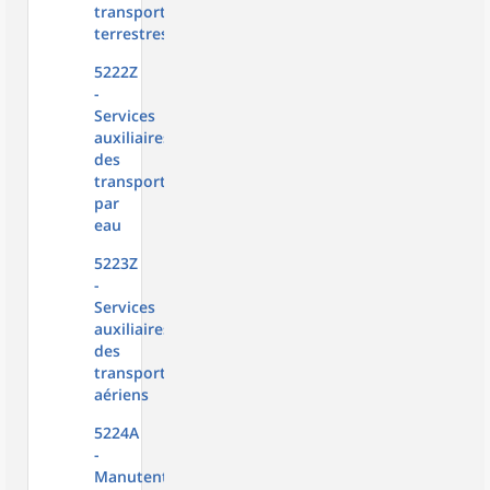
transports
terrestres
5222Z
-
Services
auxiliaires
des
transports
par
eau
5223Z
-
Services
auxiliaires
des
transports
aériens
5224A
-
Manutention