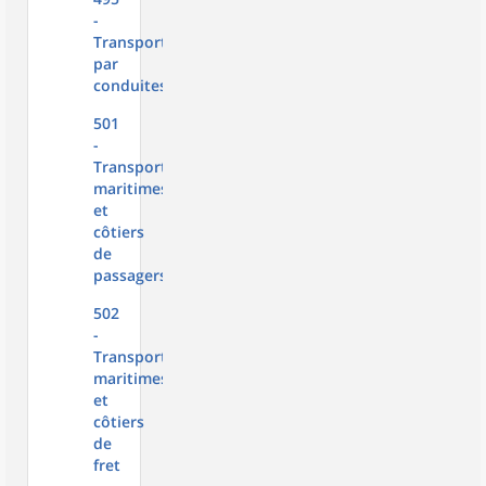
-
Transports
par
conduites
501
-
Transports
maritimes
et
côtiers
de
passagers
502
-
Transports
maritimes
et
côtiers
de
fret