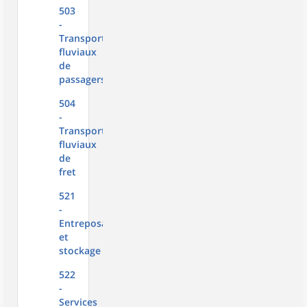
503
-
Transports
fluviaux
de
passagers
504
-
Transports
fluviaux
de
fret
521
-
Entreposage
et
stockage
522
-
Services