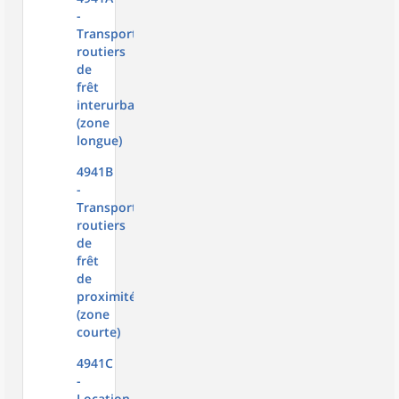
-
Transports
routiers
de
frêt
interurbains
(zone
longue)
4941B
-
Transports
routiers
de
frêt
de
proximité
(zone
courte)
4941C
-
Location