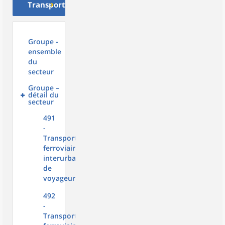
Transport
Groupe -
ensemble
du
secteur
Groupe –
détail du
secteur
491
-
Transport
ferroviaire
interurbain
de
voyageurs
492
-
Transports