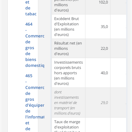
et
102,0
84,
millions
de
d'euros)
tabac
Excédent Brut
464
d'Exploitation
35,0
28,
(en millions
-
d'euros)
Commerce
de
Résultat net (en
gros
millions
22,0
19,
de
d'euros)
biens
Investissements
domestiques
corporels bruts
hors apports
40,0
31,
465
(en millions
-
d'euros)
Commerce
dont
de
investissements
gros
en matériel de
29,0
26,
d'équipements
transport (en
de
millions d'euros)
l'information
Taux de marge
et
d'exploitation
de