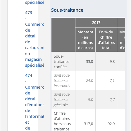
spécialisé
Sous-traitance
473
-
2017
Commerce
de
Montant
En % du
Monta
détail
(en
chiffre
(en
de
millions
d'affaires
millio
carburants
d'euros)
total
d'euro
en
Sous-
magasin
traitance
33,0
9,8
4
spécialisé
confiée
474
dont sous-
traitance
24,0
7,1
3
-
incorporée
Commerce
de
dont sous-
détail
traitance
9,0
2,7
1
d'équipements
générale
de
Chiffre
l'information
d'affaires
et
hors sous-
317,0
92,9
30
de
traitance