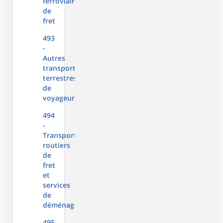
ferroviaires
de
fret
493
-
Autres
transports
terrestres
de
voyageurs
494
-
Transports
routiers
de
fret
et
services
de
déménagement
495