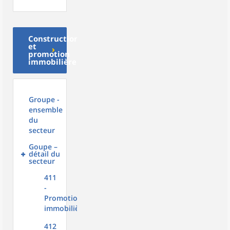
Construction
et
promotion
immobilière
Groupe -
ensemble
du
secteur
Goupe –
détail du
secteur
411
-
Promotion
immobilière
412