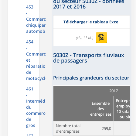
du secteur 5030Z - données
2017 et 2016
453
-
Commerce
Télécharger le tableau Excel
d'équipements
automobiles
(xls, 11 Ko)
454
-
Commerce
5030Z - Transports fluviaux
de passagers
et
réparation
de
Principales grandeurs du secteur
motocycles
461
2017
-
Entreprise
Intermédiaires
Ensemble
employan
du
des
10 salarié
commerce
entreprises
ou plus
de
gros
Nombre total
259,0
25,
d'entreprises
462