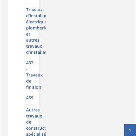
-
Travaux
d'installation
électrique,
plomberie
et
autres
travaux
d'installation
433
-
Travaux
de
finition
439
-
Autres
travaux
de
construction
spécialisés