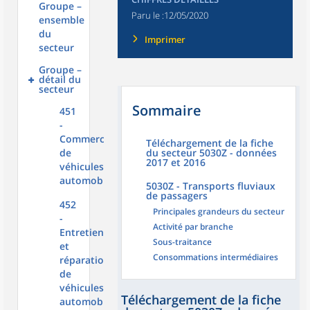
Groupe –
Paru le :
12/05/2020
ensemble
du
Imprimer
secteur
Groupe –
détail du
secteur
Sommaire
451
-
Commerce
Téléchargement de la fiche
de
du secteur 5030Z - données
2017 et 2016
véhicules
automobiles
5030Z - Transports fluviaux
de passagers
452
Principales grandeurs du secteur
-
Activité par branche
Entretien
Sous-traitance
et
Consommations intermédiaires
réparation
de
véhicules
Téléchargement de la fiche
automobiles