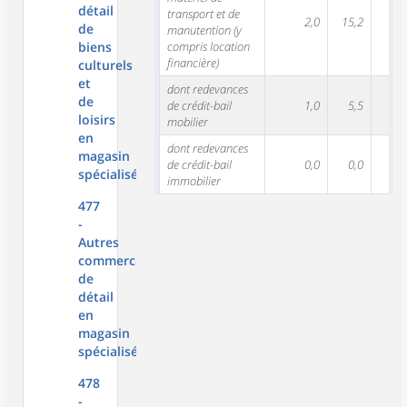
détail
transport et de
2,0
15,2
de
manutention (y
biens
compris location
financière)
culturels
et
dont redevances
de
de crédit-bail
1,0
5,5
loisirs
mobilier
en
dont redevances
magasin
de crédit-bail
0,0
0,0
spécialisé
immobilier
477
-
Autres
commerces
de
détail
en
magasin
spécialisé
478
-