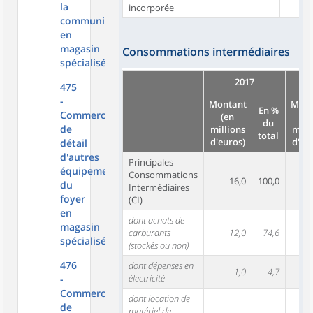
la
incorporée
communication
en
magasin
Consommations intermédiaires
spécialisé
2017
475
-
Montant
Mont
En %
Commerce
(en
(e
du
de
millions
mill
total
d'euros)
d'eu
détail
d'autres
Principales
équipements
Consommations
16,0
100,0
du
Intermédiaires
foyer
(CI)
en
dont achats de
magasin
carburants
12,0
74,6
spécialisé
(stockés ou non)
476
dont dépenses en
1,0
4,7
électricité
-
Commerce
dont location de
de
matériel de