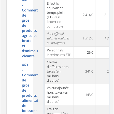
Effectifs
-
équivalent
Commerce
temps plein
2 414,0
2 143,
de
(ETP) sur
gros
l'exercice
de
comptable
produits
dont effectifs
agricoles
salariés roulants
1 513,0
1 343,
bruts
ou navigants
et
Personnels
d'animaux
26,0
26,
intérimaires ETP
vivants
Chiffre
463
d'affaires hors
-
taxes (en
341,0
288,
Commerce
millions
de
d'euros)
gros
Valeur ajoutée
de
hors taxes (en
143,0
117,
produits
millions
alimentaires,
d'euros)
de
Frais de
boissons
personnel (en