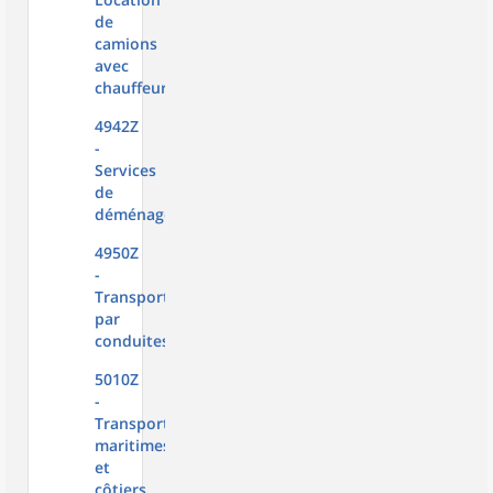
de
camions
avec
chauffeur
4942Z
-
Services
de
déménagement
4950Z
-
Transports
par
conduites
5010Z
-
Transports
maritimes
et
côtiers