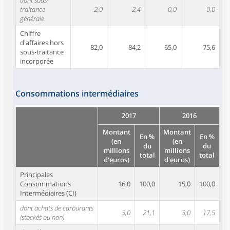
dont sous-
traitance
2,0
2,4
0,0
0,0
générale
Chiffre
d'affaires hors
82,0
84,2
65,0
75,6
sous-traitance
incorporée
Consommations intermédiaires
2017
2016
Montant
Montant
En %
En %
(en
(en
du
du
millions
millions
total
total
d'euros)
d'euros)
Principales
Consommations
16,0
100,0
15,0
100,0
Intermédiaires (CI)
dont achats de carburants
3,0
21,1
3,0
17,5
(stockés ou non)