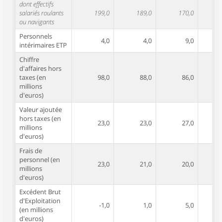
dont effectifs
salariés roulants
199,0
189,0
170,0
ou navigants
Personnels
4,0
4,0
9,0
intérimaires ETP
Chiffre
d'affaires hors
taxes (en
98,0
88,0
86,0
millions
d'euros)
Valeur ajoutée
hors taxes (en
23,0
23,0
27,0
millions
d'euros)
Frais de
personnel (en
23,0
21,0
20,0
millions
d'euros)
Excédent Brut
d'Exploitation
-1,0
1,0
5,0
(en millions
d'euros)