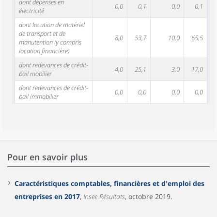
dont dépenses en
0,0
0,1
0,0
0,1
électricité
dont location de matériel
de transport et de
8,0
53,7
10,0
65,5
manutention (y compris
location financière)
dont redevances de crédit-
4,0
25,1
3,0
17,0
bail mobilier
dont redevances de crédit-
0,0
0,0
0,0
0,0
bail immobilier
Pour en savoir plus
Caractéristiques comptables, financières et d'emploi des
entreprises en 2017
,
Insee Résultats
, octobre 2019.