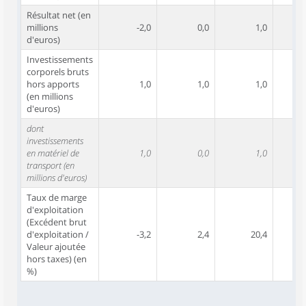
Résultat net (en
millions
-2,0
0,0
1,0
d'euros)
Investissements
corporels bruts
hors apports
1,0
1,0
1,0
(en millions
d'euros)
dont
investissements
en matériel de
1,0
0,0
1,0
transport (en
millions d'euros)
Taux de marge
d'exploitation
(Excédent brut
d'exploitation /
-3,2
2,4
20,4
Valeur ajoutée
hors taxes) (en
%)