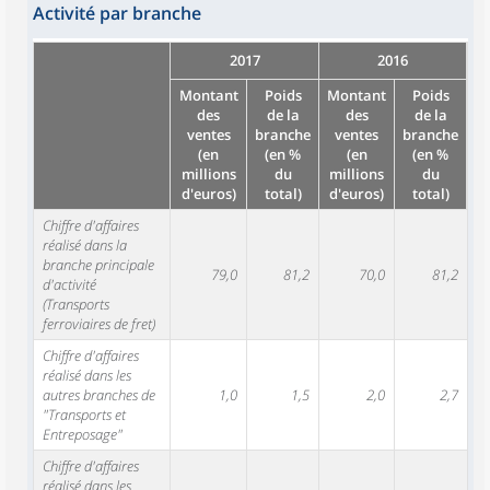
Activité par branche
2017
2016
Montant
Poids
Montant
Poids
des
de la
des
de la
ventes
branche
ventes
branche
(en
(en %
(en
(en %
millions
du
millions
du
d'euros)
total)
d'euros)
total)
Chiffre d'affaires
réalisé dans la
branche principale
79,0
81,2
70,0
81,2
d'activité
(Transports
ferroviaires de fret)
Chiffre d'affaires
réalisé dans les
autres branches de
1,0
1,5
2,0
2,7
"Transports et
Entreposage"
Chiffre d'affaires
réalisé dans les