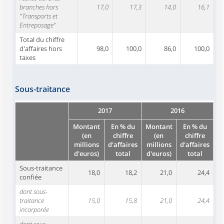
branches hors
17,0
17,3
14,0
16,1
"Transports et
Entreposage"
Total du chiffre
d'affaires hors
98,0
100,0
86,0
100,0
taxes
Sous-traitance
2017
2016
Montant
En % du
Montant
En % du
(en
chiffre
(en
chiffre
millions
d'affaires
millions
d'affaires
d'euros)
total
d'euros)
total
Sous-traitance
18,0
18,2
21,0
24,4
confiée
dont sous-
traitance
15,0
15,8
21,0
24,4
incorporée