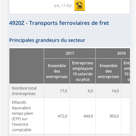
(xls, 11 Ko)
4920Z - Transports ferroviaires de fret
Principales grandeurs du secteur
2017
2016
Entreprises
Entrep
Ensemble
Ensemble
employant
emplo
des
des
10 salariés
10 sal
entreprises
entreprises
ou plus
ou p
Nombre total
17,0
6,0
14,0
d'entreprises
Effectifs
équivalent
temps plein
472,0
449,0
363,0
(ETP) sur
l'exercice
comptable