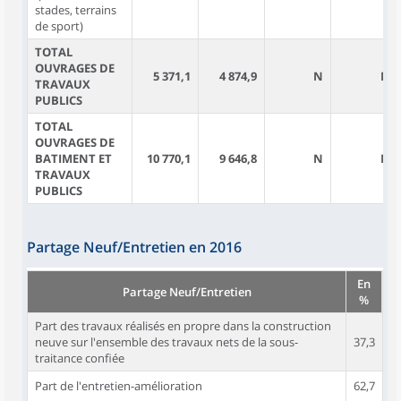
stades, terrains
de sport)
TOTAL
OUVRAGES DE
5 371,1
4 874,9
N
N
TRAVAUX
PUBLICS
TOTAL
OUVRAGES DE
BATIMENT ET
10 770,1
9 646,8
N
N
TRAVAUX
PUBLICS
Partage Neuf/Entretien en 2016
En
Partage Neuf/Entretien
%
Part des travaux réalisés en propre dans la construction
neuve sur l'ensemble des travaux nets de la sous-
37,3
traitance confiée
Part de l'entretien-amélioration
62,7