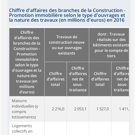
Chiffre d'affaires des branches de la Construction -
Promotion immobilière selon le type d'ouvrages et
la nature des travaux (en millions d'euros) en 2016
Chiffre
dont : Travaux
Travaux de
d'affaires des
réalisés sur des
construction neuve
branches de la
bâtiments existants
ou sur ouvrages
Construction -
pour le compte de
existants
Promotion
tiers
immobilière
selon le type
Chiffre
Chiffre
d'ouvrages et la
Chiffre
d'affaires
Chiffre
d'affaires
nature des
d’affaires
net de
d’affaires
net de
travaux (en
total
sous-
total
sous-
millions
traitance
traitance
d'euros)
Maisons
individuelles (y
2 216,0
2 053,1
1 527,0
1 411,8
compris
lotissements)
Logements
collectifs en