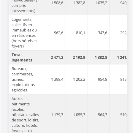
individuelles (y
1 508,6
1 382,8
1 035,2
949,7
compris
lotissements)
Logements
collectifs en
immeubles ou
962,6
810,1
347,6
292,1
en résidences
(hors hôtels et
foyers)
Total
2 471,2
2 192,9
1 382,8
1 241,8
logements
Bureaux,
commerces,
usines,
1 398,4
1 202,2
954,8
815,3
exploitations
agricoles
Autres
bâtiments
(écoles,
hôpitaux, salles
1 179,3
1 055,7
564,7
510,8
de sport, loisirs,
culture, hôtels,
foyers, etc.)