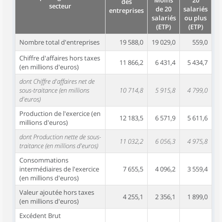
Moins
20
des
secteur
de 20
salariés
entreprises
salariés
ou plus
(ETP)
(ETP)
Nombre total d'entreprises
19 588,0
19 029,0
559,0
Chiffre d'affaires hors taxes
11 866,2
6 431,4
5 434,7
(en millions d'euros)
dont Chiffre d'affaires net de
sous-traitance (en millions
10 714,8
5 915,8
4 799,0
d'euros)
Production de l'exercice (en
12 183,5
6 571,9
5 611,6
millions d'euros)
dont Production nette de sous-
11 032,2
6 056,3
4 975,8
traitance (en millions d'euros)
Consommations
intermédiaires de l'exercice
7 655,5
4 096,2
3 559,4
(en millions d'euros)
Valeur ajoutée hors taxes
4 255,1
2 356,1
1 899,0
(en millions d'euros)
Excédent Brut