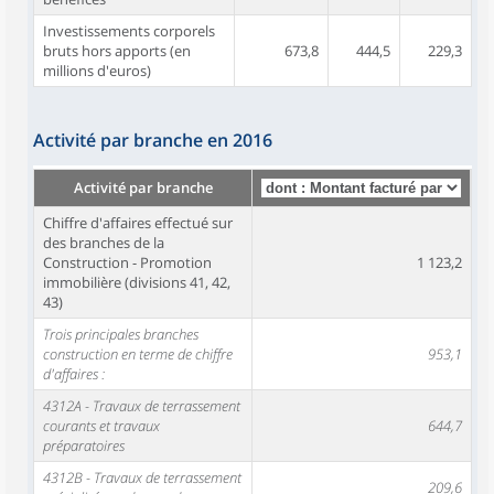
Investissements corporels
bruts hors apports (en
673,8
444,5
229,3
millions d'euros)
Activité par branche en 2016
Activité par branche
Chiffre d'affaires effectué sur
des branches de la
Construction - Promotion
1 123,2
immobilière (divisions 41, 42,
43)
Trois principales branches
construction en terme de chiffre
953,1
d'affaires :
4312A - Travaux de terrassement
courants et travaux
644,7
préparatoires
4312B - Travaux de terrassement
209,6