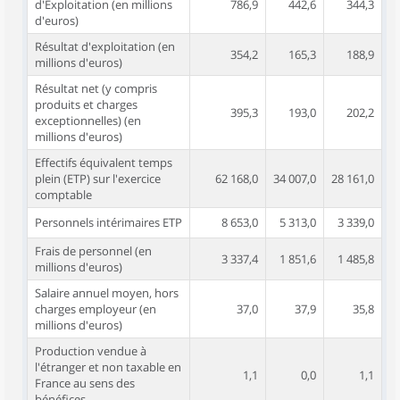
d'Exploitation (en millions
786,9
442,6
344,3
d'euros)
Résultat d'exploitation (en
354,2
165,3
188,9
millions d'euros)
Résultat net (y compris
produits et charges
395,3
193,0
202,2
exceptionnelles) (en
millions d'euros)
Effectifs équivalent temps
plein (ETP) sur l'exercice
62 168,0
34 007,0
28 161,0
comptable
Personnels intérimaires ETP
8 653,0
5 313,0
3 339,0
Frais de personnel (en
3 337,4
1 851,6
1 485,8
millions d'euros)
Salaire annuel moyen, hors
charges employeur (en
37,0
37,9
35,8
millions d'euros)
Production vendue à
l'étranger et non taxable en
1,1
0,0
1,1
France au sens des
bénéfices