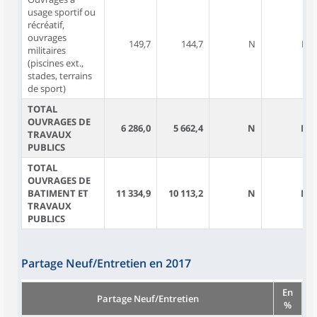
usage sportif ou
récréatif,
ouvrages
149,7
144,7
N
N
militaires
(piscines ext.,
stades, terrains
de sport)
TOTAL
OUVRAGES DE
6 286,0
5 662,4
N
N
TRAVAUX
PUBLICS
TOTAL
OUVRAGES DE
BATIMENT ET
11 334,9
10 113,2
N
N
TRAVAUX
PUBLICS
Partage Neuf/Entretien en 2017
En
Partage Neuf/Entretien
%