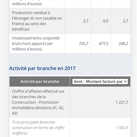
millions d'euros)
Production vendue à
l'étranger et non taxable en
2,7
0,0
2,7
France au sens des
bénéfices
Investissements corporels
bruts hors apports (en
725,7
477,5
248,2
millions d'euros)
Activité par branche en 2017
Activité par branche
Chiffre d'affaires effectué sur
des branches de la
Construction - Promotion
1 221,7
immobilière (divisions 41, 42,
43)
Trois principales branches
construction en terme de chiffre
1 082,9
d'affaires :