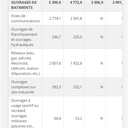
OUVRAGES DE
5 399,0
4 772,0
3 306,9
2 991,4
BATIMENTS
Voies de
2 774,1
2 501,8
N
N
communications
Ouvrages de
franchissement
246,7
235,0
N
N
et ouvrages
hydrauliques
Réseaux (eau,
gaz, pétrole,
électricité,
2 007,6
1 832,8
N
N
télécom, station
d’épuration, etc.)
Ouvrages
complexes sur
282,3
252,1
N
N
site industriel
Ouvrages à
usage sportif ou
récréatif,
ouvrages
60,4
53,2
N
N
militaires
(piscines ext.,