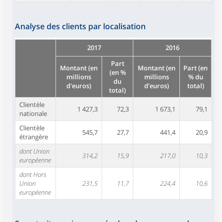
Analyse des clients par localisation
2017
2016
Part
Montant (en
Montant (en
Part (en
(en %
millions
millions
% du
du
d'euros)
d'euros)
total)
total)
Clientèle
1 427,3
72,3
1 673,1
79,1
nationale
Clientèle
545,7
27,7
441,4
20,9
étrangère
dont Union
314,2
15,9
217,0
10,3
européenne
dont Hors
Union
231,5
11,7
224,4
10,6
européenne