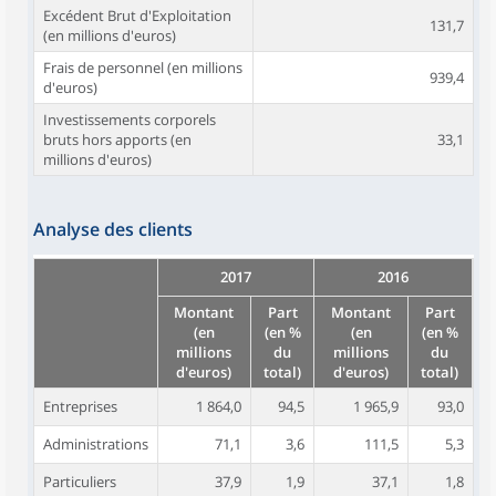
Excédent Brut d'Exploitation
131,7
(en millions d'euros)
Frais de personnel (en millions
939,4
d'euros)
Investissements corporels
bruts hors apports (en
33,1
millions d'euros)
Analyse des clients
2017
2016
Montant
Part
Montant
Part
(en
(en %
(en
(en %
millions
du
millions
du
d'euros)
total)
d'euros)
total)
Entreprises
1 864,0
94,5
1 965,9
93,0
Administrations
71,1
3,6
111,5
5,3
Particuliers
37,9
1,9
37,1
1,8