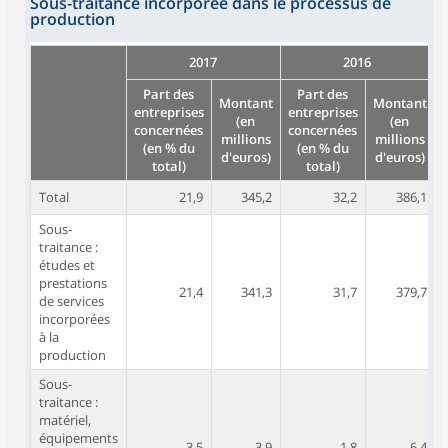
Sous-traitance incorporée dans le processus de
production
2017
2016
Part des
Part des
Montant
Montant
entreprises
entreprises
(en
(en
concernées
concernées
millions
millions
(en % du
(en % du
d'euros)
d'euros)
total)
total)
Total
21,9
345,2
32,2
386,1
Sous-
traitance :
études et
prestations
21,4
341,3
31,7
379,7
de services
incorporées
à la
production
Sous-
traitance :
matériel,
équipements
3,5
3,9
1,8
6,4