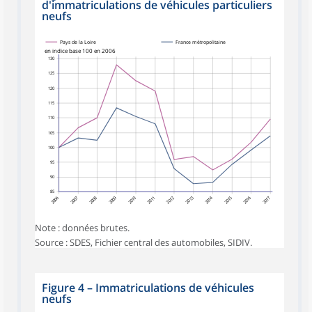
d'immatriculations de véhicules particuliers
neufs
Pays de la Loire
France métropolitaine
en indice base 100 en 2006
130
125
120
115
110
105
100
95
90
85
2006
2007
2008
2009
2010
2012
2013
2014
2015
2016
2017
2011
Note : données brutes.
Source : SDES, Fichier central des automobiles, SIDIV.
Figure 4
–
Immatriculations de véhicules
neufs