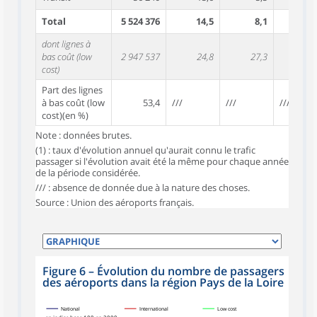
Total
5 524 376
14,5
8,1
5,
dont lignes à
bas coût (low
2 947 537
24,8
27,3
11,
cost)
Part des lignes
à bas coût (low
53,4
///
///
///
cost)(en %)
Note : données brutes.
(1) : taux d'évolution annuel qu'aurait connu le trafic
passager si l'évolution avait été la même pour chaque année
de la période considérée.
/// : absence de donnée due à la nature des choses.
Source : Union des aéroports français.
Figure 6
–
Évolution du nombre de passagers
des aéroports dans la région Pays de la Loire
National
International
Low cost
en indice base 100 en 2009