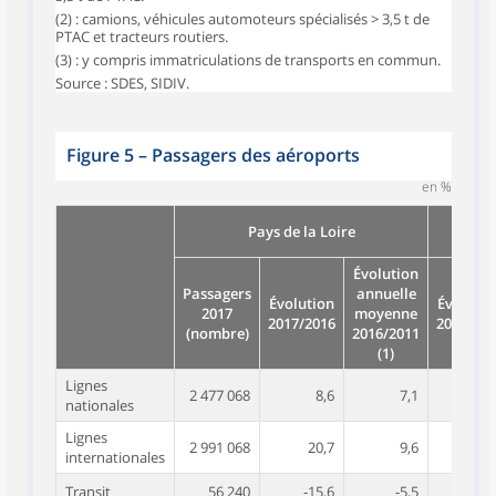
(2) : camions, véhicules automoteurs spécialisés > 3,5 t de
PTAC et tracteurs routiers.
(3) : y compris immatriculations de transports en commun.
Source : SDES, SIDIV.
Figure 5
–
Passagers des aéroports
en %
Pays de la Loire
métr
Évolution
Passagers
annuelle
Évolution
Évolutio
2017
moyenne
2017/2016
2017/20
(nombre)
2016/2011
(1)
Lignes
2 477 068
8,6
7,1
3
nationales
Lignes
2 991 068
20,7
9,6
6
internationales
Transit
56 240
-15,6
-5,5
-12