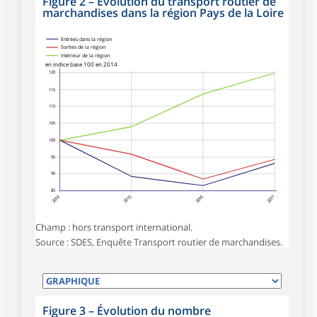
Figure 2
–
Évolution du transport routier de
marchandises dans la région Pays de la Loire
Entrées dans la région
Sorties de la région
Intérieur de la région
en indice base 100 en 2014
120
115
110
105
100
95
90
85
2014
2015
2016
2017
Champ : hors transport international.
Source : SDES, Enquête Transport routier de marchandises.
Figure 3
–
Évolution du nombre