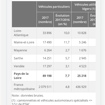
Véhicules utilitaires
Véhicules particuliers
légers (1)
Évolution
Évolution
2017
2017
2017/2016
2017/2016
(nombre)
(nombre)
(en %)
(en %)
Loire-
33 896
10,0
10 828
6,6
Atlantique
Maine-et-Loire
17 490
11,7
5 246
5,2
Mayenne
6 264
2,7
1 676
13,0
Sarthe
14 251
5,7
2 945
-2,4
Vendée
17 297
3,1
4 523
11,8
Pays de la
89 198
7,7
25 218
6,5
Loire
France
2 079 511
4,8
436 929
7,1
métropolitaine
Note : données brutes.
(1) : camionnettes et véhicules automoteurs spécialisés <=
3,5 t de PTAC.