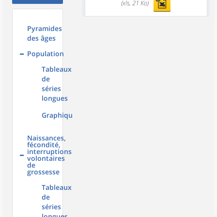
(xls, 21 Ko)
Pyramides
des âges
Population
Tableaux
de
séries
longues
Graphiques
Naissances,
fécondité,
interruptions
volontaires
de
grossesse
Tableaux
de
séries
longues