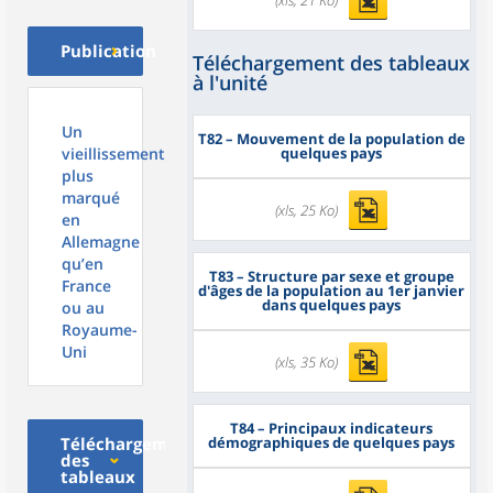
Publication
Téléchargement des tableaux
à l'unité
Un
T82
– Mouvement de la population de
vieillissement
quelques pays
plus
marqué
(xls, 25 Ko)
en
Allemagne
qu’en
T83
– Structure par sexe et groupe
France
d'âges de la population au 1er janvier
dans quelques pays
ou au
Royaume-
Uni
(xls, 35 Ko)
T84
– Principaux indicateurs
Téléchargement
démographiques de quelques pays
des
tableaux