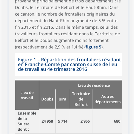
provenant principalement de trois départements : le
Doubs, le Territoire de Belfort et le Haut-Rhin. Dans
ce canton, le nombre de frontaliers originaires du
département du Haut-Rhin augmente de 5 % entre
fin 2015 et fin 2016. Dans le même temps, celui des
travailleurs frontaliers résidant dans le Territoire de
Belfort et le Doubs augmente moins fortement
(respectivement de 2,9 % et 1,4 %) (
figure 5
).
Figure 1
–
Répartition des frontaliers résidant
en Franche-Comté par canton suisse de lieu
de travail au 4e trimestre 2016
Lieu de résidence
Lieu de
Territoire
Bour
Autres
travail
Doubs
Jura
de
Fra
départements
Belfort
C
Ensemble
de la
24 958
5 714
2 955
680
Suisse
dont :