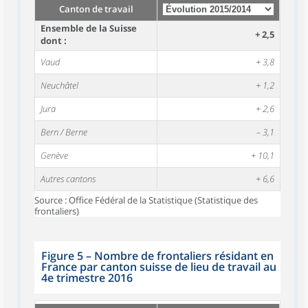
Canton de travail
Ensemble de la Suisse
+ 2,5
dont :
Vaud
+ 3,8
Neuchâtel
+ 1,2
Jura
+ 2,6
Bern / Berne
– 3,1
Genève
+ 10,1
Autres cantons
+ 6,6
Source : Office Fédéral de la Statistique (Statistique des
frontaliers)
Figure 5
–
Nombre de frontaliers résidant en
France par canton suisse de lieu de travail au
4e trimestre 2016