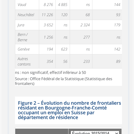
Vaud
8 276
4 885
ns
144
Neuchâtel
11 226
120
68
93
Jura
3 652
ns
2 324
179
Bern /
1 256
ns
277
ns
Berne
Genève
194
623
ns
142
Autres
354
56
233
89
cantons
ns : non significatif, effectif inférieur à 50
Source : Office Fédéral de la Statistique (Statistique des
frontaliers)
Figure 2
–
Évolution du nombre de frontaliers
résidant en Bourgogne-Franche-Comté
occupant un emploi en Suisse par
département de résidence