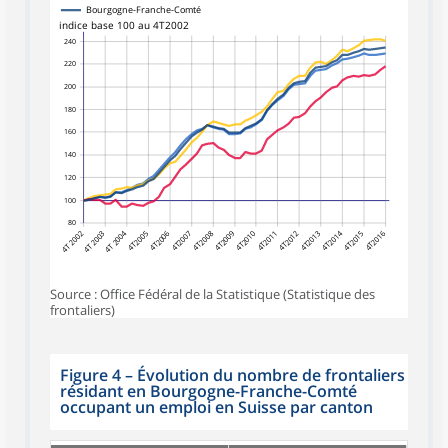
Bourgogne-Franche-Comté
indice base 100 au 4T2002
240
220
200
180
160
140
120
100
80
4T 2002
4T 2003
4T 2004
4T2005
4T2006
4T2007
4T2008
4T2009
4T2010
4T2011
4T2012
4T2013
4T2014
4T2015
4T2016
Source : Office Fédéral de la Statistique (Statistique des
frontaliers)
Figure 4
–
Évolution du nombre de frontaliers
résidant en Bourgogne-Franche-Comté
occupant un emploi en Suisse par canton