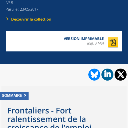
o
N
8
Paru le :
23/05/2017
Découvrir la collection
VERSION IMPRIMABLE
(pdf, 3 Mo)
SOMMAIRE
Frontaliers - Fort
ralentissement de la
croissance de l’emploi