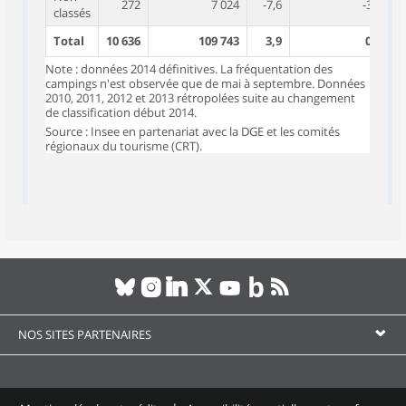
272
7 024
-7,6
-3,8
classés
Total
10 636
109 743
3,9
0,3
Note : données 2014 définitives. La fréquentation des
campings n'est observée que de mai à septembre. Données
2010, 2011, 2012 et 2013 rétropolées suite au changement
de classification début 2014.
Source : Insee en partenariat avec la DGE et les comités
régionaux du tourisme (CRT).
NOS SITES PARTENAIRES