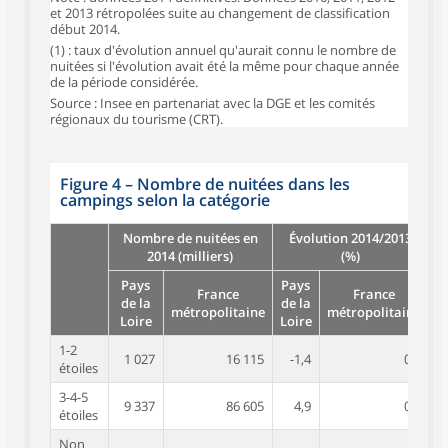
et 2013 rétropolées suite au changement de classification
début 2014.
(1) : taux d'évolution annuel qu'aurait connu le nombre de
nuitées si l'évolution avait été la même pour chaque année
de la période considérée.
Source : Insee en partenariat avec la DGE et les comités
régionaux du tourisme (CRT).
Figure 4
–
Nombre de nuitées dans les
campings selon la catégorie
Nombre de nuitées en
Évolution 2014/2013
2014 (milliers)
(%)
Pays
Pays
France
France
de la
de la
métropolitaine
métropolitaine
Loire
Loire
1-2
1 027
16 115
-1,4
0,4
étoiles
3-4-5
9 337
86 605
4,9
0,6
étoiles
Non