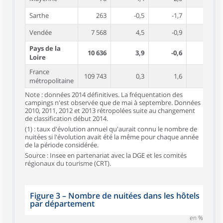
Sarthe
263
-0,5
-1,7
35,9
Vendée
7 568
4,5
-0,9
18,1
Pays de la
10 636
3,9
-0,6
19,1
Loire
France
109 743
0,3
1,6
33,4
métropolitaine
Note : données 2014 définitives. La fréquentation des
campings n'est observée que de mai à septembre. Données
2010, 2011, 2012 et 2013 rétropolées suite au changement
de classification début 2014.
(1) : taux d'évolution annuel qu'aurait connu le nombre de
nuitées si l'évolution avait été la même pour chaque année
de la période considérée.
Source : Insee en partenariat avec la DGE et les comités
régionaux du tourisme (CRT).
Figure 3
–
Nombre de nuitées dans les hôtels
par département
en %