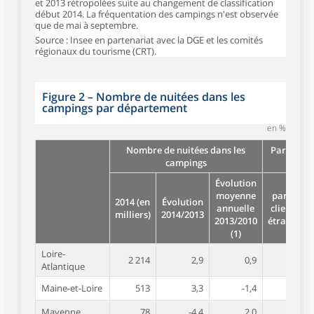
et 2013 rétropolées suite au changement de classification
début 2014. La fréquentation des campings n'est observée
que de mai à septembre.
Source : Insee en partenariat avec la DGE et les comités
régionaux du tourisme (CRT).
Figure 2
–
Nombre de nuitées dans les
campings par département
en %
Nombre de nuitées dans les
Part de nu
campings
Évolution
moyenne
par une
2014 (en
Évolution
annuelle
clientèle
milliers)
2014/2013
2013/2010
étrangère
(1)
Loire-
2 214
2,9
0,9
14,5
Atlantique
Maine-et-Loire
513
3,3
-1,4
45,8
Mayenne
78
-4,4
2,0
18,5