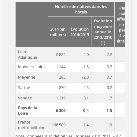
Nombre de nuitées dans les
Part de
hôtels
nuitées
effectuées
Évolution
en 2014
moyenne
2014 (en
Évolution
par une
annuelle
milliers)
2014/2013
clientèle
2013/2010
étrangère
(1)
Loire-
2 824
-2,0
2,2
10,3
Atlantique
Maine-et-Loire
1 144
-1,5
0,7
12,2
Mayenne
285
-2,0
0,7
8,8
Sarthe
830
2,5
0,2
12,4
Vendée
1 216
3,1
1,7
7,1
Pays de la
6 300
-0,4
1,5
10,2
Loire
France
198 509
-1,4
1,0
36,7
métropolitaine
Note : données 2014 définitives. Données 2010, 2011, 2012