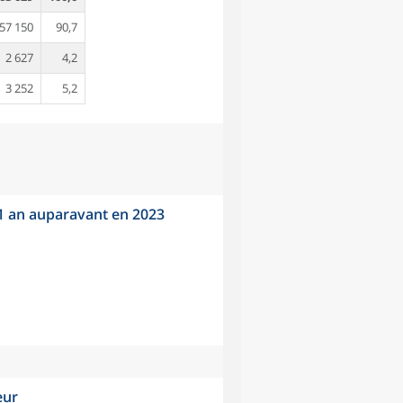
57 150
90,7
2 627
4,2
3 252
5,2
 1 an auparavant en 2023
eur