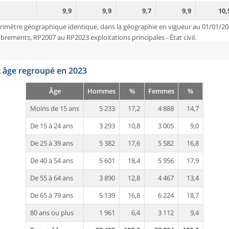
9,9
9,9
9,7
9,9
10,
rimètre géographique identique, dans la géographie en vigueur au 01/01/20
ements, RP2007 au RP2023 exploitations principales - État civil.
t âge regroupé en 2023
Âge
Hommes
%
Femmes
%
Moins de 15 ans
5 233
17,2
4 888
14,7
De 15 à 24 ans
3 293
10,8
3 005
9,0
De 25 à 39 ans
5 382
17,6
5 582
16,8
De 40 à 54 ans
5 601
18,4
5 956
17,9
De 55 à 64 ans
3 890
12,8
4 467
13,4
De 65 à 79 ans
5 139
16,8
6 224
18,7
80 ans ou plus
1 961
6,4
3 112
9,4