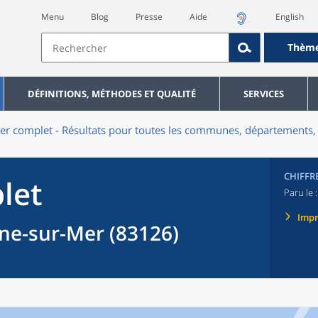
Menu
Blog
Presse
Aide
English
Thèm
DÉFINITIONS, MÉTHODES ET QUALITÉ
SERVICES
er complet - Résultats pour toutes les communes, départements, 
CHIFFR
let
Paru le 
Imp
e-sur-Mer (83126)