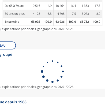
De 65 à 79 ans
9 516
14,9
10 464
16,4
11 363
17,8
80 ans ou plus
4 128
6,5
4 798
7,5
5 073
8,0
Ensemble
63 902
100,0
63 936
100,0
63 732
100,0
, exploitations principales, géographie au 01/01/2026.
EAU
egroupé
, exploitations principales, géographie au 01/01/2026.
que depuis 1968