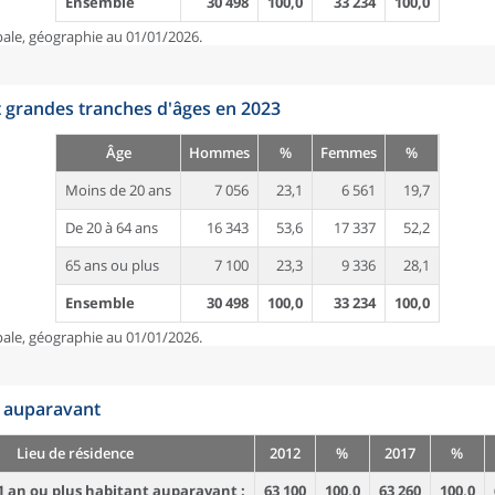
Ensemble
30 498
100,0
33 234
100,0
pale, géographie au 01/01/2026.
t grandes tranches d'âges en 2023
Âge
Hommes
%
Femmes
%
Moins de 20 ans
7 056
23,1
6 561
19,7
De 20 à 64 ans
16 343
53,6
17 337
52,2
65 ans ou plus
7 100
23,3
9 336
28,1
Ensemble
30 498
100,0
33 234
100,0
pale, géographie au 01/01/2026.
n auparavant
Lieu de résidence
2012
%
2017
%
1 an ou plus habitant auparavant :
63 100
100,0
63 260
100,0