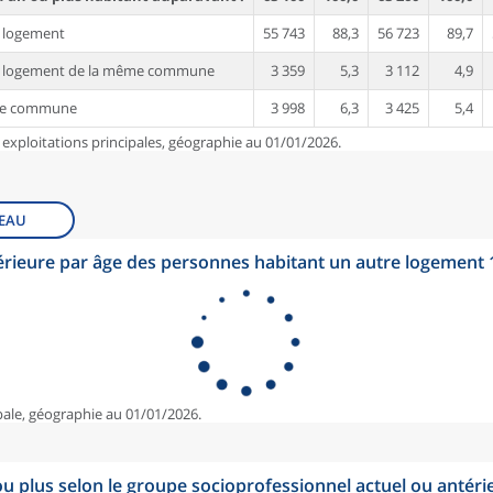
 logement
55 743
88,3
56 723
89,7
e logement de la même commune
3 359
5,3
3 112
4,9
re commune
3 998
6,3
3 425
5,4
 exploitations principales, géographie au 01/01/2026.
EAU
érieure par âge des personnes habitant un autre logement
pale, géographie au 01/01/2026.
u plus selon le groupe socioprofessionnel actuel ou antéri