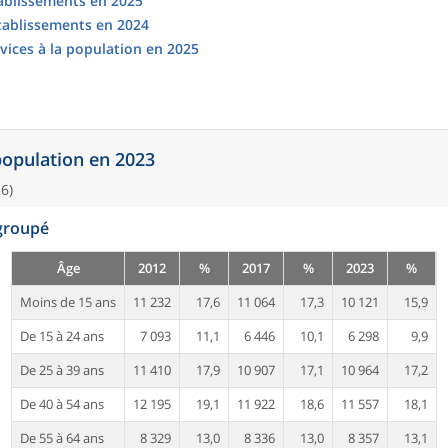
tablissements en 2025
établissements en 2024
vices à la population en 2025
 population en 2023
6)
egroupé
Âge
2012
%
2017
%
2023
%
Moins de 15 ans
11 232
17,6
11 064
17,3
10 121
15,9
De 15 à 24 ans
7 093
11,1
6 446
10,1
6 298
9,9
De 25 à 39 ans
11 410
17,9
10 907
17,1
10 964
17,2
De 40 à 54 ans
12 195
19,1
11 922
18,6
11 557
18,1
De 55 à 64 ans
8 329
13,0
8 336
13,0
8 357
13,1