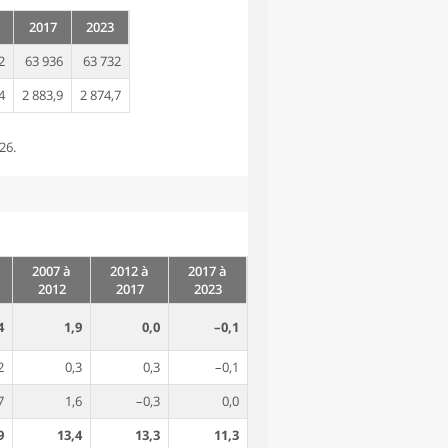
2017
2023
2
63 936
63 732
4
2 883,9
2 874,7
26.
2007 à
2012 à
2017 à
2012
2017
2023
4
1,9
0,0
–0,1
2
0,3
0,3
–0,1
7
1,6
–0,3
0,0
9
13,4
13,3
11,3