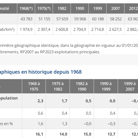
nsité
1968(*)
1975(*)
1982
1990
1999
2007
2012
43 783
51 155
57 659
59 968
60 188
58 252
63 90
ab/km²)
1 974,9
2 307,4
2 600,8
2 704,9
2 714,8
2 627,5
2 882,
rimètre géographique identique, dans la géographie en vigueur au 01/01/20
brements, RP2007 au RP2023 exploitations principales.
phiques en historique depuis 1968
1968 à
1975 à
1982 à
1990 à
1999 à
s
1975
1982
1990
1999
2007
opulation
2,3
1,7
0,5
0,0
–0,
0,6
0,4
0,5
0,4
0,
es en %
1,6
1,3
–0,0
–0,3
–0,
16,1
14,0
15,0
13,7
12,