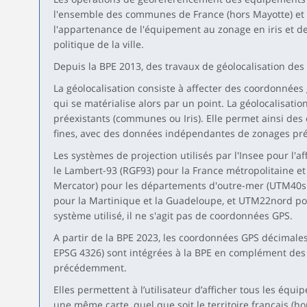
l'ensemble des communes de France (hors Mayotte) et 
l'appartenance de l'équipement au zonage en iris et d
politique de la ville.
Depuis la BPE 2013, des travaux de géolocalisation des
La géolocalisation consiste à affecter des coordonnées
qui se matérialise alors par un point. La géolocalisati
préexistants (communes ou Iris). Elle permet ainsi des 
fines, avec des données indépendantes de zonages pré
Les systèmes de projection utilisés par l'Insee pour l'a
le Lambert-93 (RGF93) pour la France métropolitaine et
Mercator) pour les départements d'outre-mer (UTM40
pour la Martinique et la Guadeloupe, et UTM22nord pou
système utilisé, il ne s'agit pas de coordonnées GPS.
A partir de la BPE 2023, les coordonnées GPS décimal
EPSG 4326) sont intégrées à la BPE en complément des 
précédemment.
Elles permettent à l’utilisateur d’afficher tous les équ
une même carte, quel que soit le territoire français (h