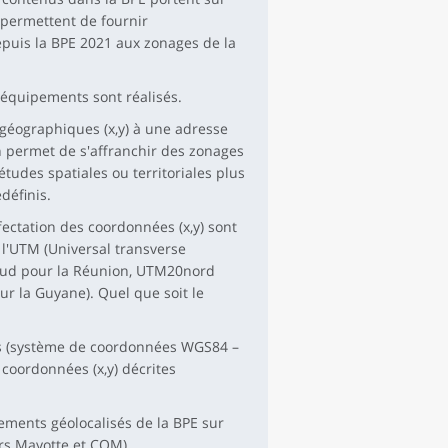
permettent de fournir
epuis la BPE 2021 aux zonages de la
 équipements sont réalisés.
 géographiques (x,y) à une adresse
on permet de s'affranchir des zonages
études spatiales ou territoriales plus
définis.
ffectation des coordonnées (x,y) sont
 l'UTM (Universal transverse
sud pour la Réunion, UTM20nord
r la Guyane). Quel que soit le
es (système de coordonnées WGS84 –
coordonnées (x,y) décrites
ipements géolocalisés de la BPE sur
ors Mayotte et COM).