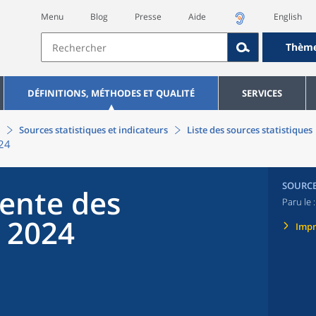
Menu
Blog
Presse
Aide
English
Thèm
DÉFINITIONS, MÉTHODES ET QUALITÉ
SERVICES
Sources statistiques et indicateurs
Liste des sources statistiques
24
SOURC
ente des
Paru le 
 2024
Imp