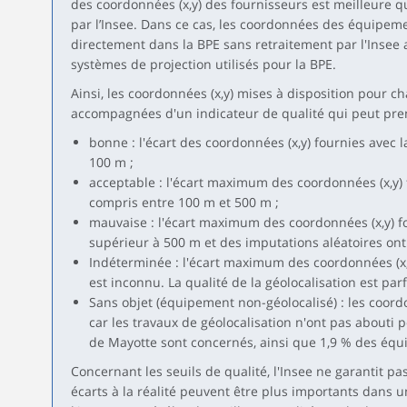
des coordonnées (x,y) des fournisseurs est meilleure 
par l’Insee. Dans ce cas, les coordonnées des équipem
directement dans la BPE sans retraitement par l'Insee 
systèmes de projection utilisés pour la BPE.
Ainsi, les coordonnées (x,y) mises à disposition pour 
accompagnées d'un indicateur de qualité qui peut pren
bonne : l'écart des coordonnées (x,y) fournies avec la
100 m ;
acceptable : l'écart maximum des coordonnées (x,y) f
compris entre 100 m et 500 m ;
mauvaise : l'écart maximum des coordonnées (x,y) fou
supérieur à 500 m et des imputations aléatoires ont 
Indéterminée : l'écart maximum des coordonnées (x,y)
est inconnu. La qualité de la géolocalisation est par
Sans objet (équipement non-géolocalisé) : les coord
car les travaux de géolocalisation n'ont pas abouti
de Mayotte sont concernés, ainsi que 1,9 % des équ
Concernant les seuils de qualité, l'Insee ne garantit pas
écarts à la réalité peuvent être plus importants dans u