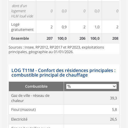
dont d'un
logement
0
0,0
0
0,0
0
HLM loué vide
Logé
2
0,9
2
1,0
2
gratuitement
Ensemble
207
100,0
206
100,0
208
10
Sources : Insee, RP2012, RP2017 et RP2023, exploitations
principales, géographie au 01/01/2026.
LOG T11M - Confort des résidences principales :
combustible principal de chauffage
Combustible
Gaz de ville - réseau de
39,3
chaleur
Fioul (mazout)
5,8
Electricité
26,5