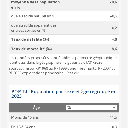
moyenne de la population
–0,6
en %
due au solde naturel en %
–0,5
due au solde apparent des
–0,2
entrées sorties en %
Taux de natalité (‰)
4,0
Taux de mortalité (‰)
8,6
Les données proposées sont établies à périmètre géographique
identique, dans la géographie en vigueur au 01/01/2026.
Sources : Insee, RP1968 au RP1999 dénombrements, RP2007 au
RP2023 exploitations principales - État civil.
POP T4 - Population par sexe et âge regroupé en
2023
Âge
Moins de 15 ans
11,5
De 15 à 24 ans
10,9