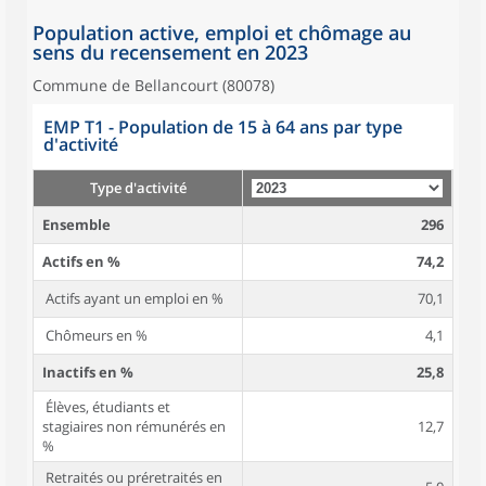
Population active, emploi et chômage au
sens du recensement en 2023
Commune de Bellancourt (80078)
EMP T1 - Population de 15 à 64 ans par type
d'activité
Type d'activité
Ensemble
296
Actifs en %
74,2
Actifs ayant un emploi en %
70,1
Chômeurs en %
4,1
Inactifs en %
25,8
Élèves, étudiants et
stagiaires non rémunérés en
12,7
%
Retraités ou préretraités en