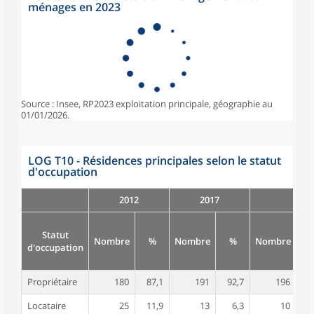
ménages en 2023
Source : Insee, RP2023 exploitation principale, géographie au
01/01/2026.
LOG T10 - Résidences principales selon le statut
d'occupation
2012
2017
Statut
Nombre
%
Nombre
%
Nombre
d'occupation
Propriétaire
180
87,1
191
92,7
196
9
Locataire
25
11,9
13
6,3
10