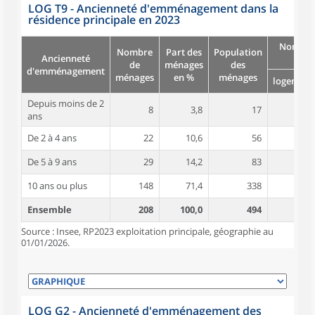
LOG T9 - Ancienneté d'emménagement dans la
résidence principale en 2023
Nombre
Nombre
Part des
Population
Ancienneté
pièc
de
ménages
des
d'emménagement
ménages
en %
ménages
logement
Depuis moins de 2
8
3,8
17
4,4
ans
De 2 à 4 ans
22
10,6
56
5,1
De 5 à 9 ans
29
14,2
83
5,0
10 ans ou plus
148
71,4
338
5,6
Ensemble
208
100,0
494
5,4
Source : Insee, RP2023 exploitation principale, géographie au
01/01/2026.
LOG G2 - Ancienneté d'emménagement des