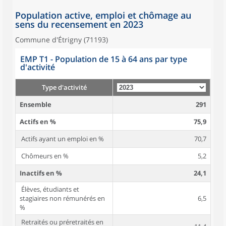
Population active, emploi et chômage au
sens du recensement en 2023
Commune d'Étrigny (71193)
EMP T1 - Population de 15 à 64 ans par type
d'activité
Type d'activité
Ensemble
291
Actifs en %
75,9
Actifs ayant un emploi en %
70,7
Chômeurs en %
5,2
Inactifs en %
24,1
Élèves, étudiants et
stagiaires non rémunérés en
6,5
%
Retraités ou préretraités en