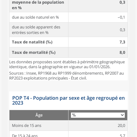
moyenne de la population
0,3
en %
due au solde naturel en %
–0,1
due au solde apparent des
0,3
entrées sorties en %
Taux de natalité (‰)
7,3
Taux de mortalité (‰)
8,0
Les données proposées sont établies à périmètre géographique
identique, dans la géographie en vigueur au 01/01/2026.
Sources : Insee, RP1968 au RP1999 dénombrements, RP2007 au
RP2023 exploitations principales - État civil.
POP T4 - Population par sexe et âge regroupé en
2023
Âge
Moins de 15 ans
20,0
De 15 à 24 ans
5,7