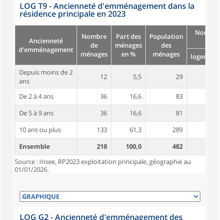
LOG T9 - Ancienneté d'emménagement dans la
résidence principale en 2023
Nombre
Nombre
Part des
Population
Ancienneté
pièc
de
ménages
des
d'emménagement
ménages
en %
ménages
logement
Depuis moins de 2
12
5,5
29
4,7
ans
De 2 à 4 ans
36
16,6
83
4,6
De 5 à 9 ans
36
16,6
81
4,5
10 ans ou plus
133
61,3
289
5,0
Ensemble
218
100,0
482
4,8
Source : Insee, RP2023 exploitation principale, géographie au
01/01/2026.
LOG G2 - Ancienneté d'emménagement des