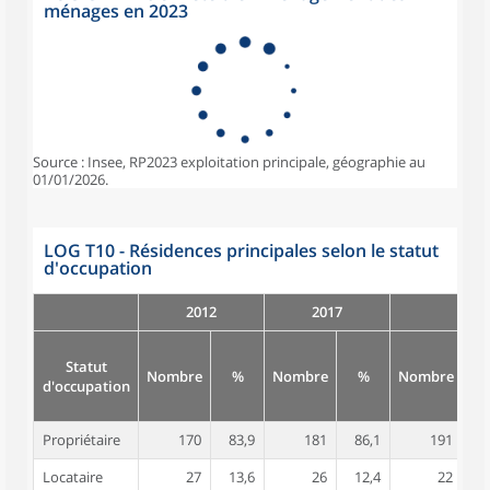
ménages en 2023
Source : Insee, RP2023 exploitation principale, géographie au
01/01/2026.
LOG T10 - Résidences principales selon le statut
d'occupation
2012
2017
Statut
Nombre
%
Nombre
%
Nombre
d'occupation
Propriétaire
170
83,9
181
86,1
191
8
Locataire
27
13,6
26
12,4
22
1