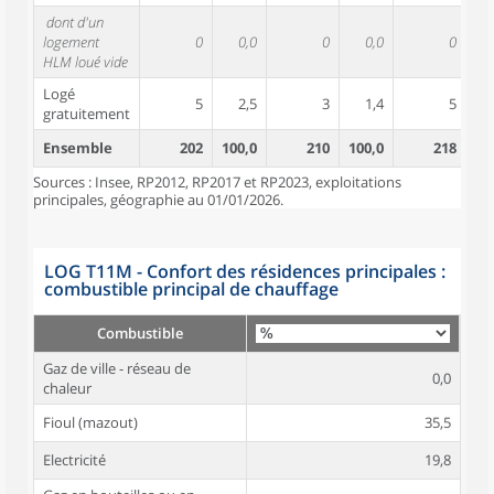
dont d'un
logement
0
0,0
0
0,0
0
HLM loué vide
Logé
5
2,5
3
1,4
5
gratuitement
Ensemble
202
100,0
210
100,0
218
10
Sources : Insee, RP2012, RP2017 et RP2023, exploitations
principales, géographie au 01/01/2026.
LOG T11M - Confort des résidences principales :
combustible principal de chauffage
Combustible
Gaz de ville - réseau de
0,0
chaleur
Fioul (mazout)
35,5
Electricité
19,8