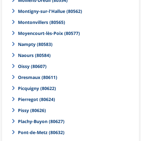
Molliens-Dreuil (80554)
Montigny-sur-l'Hallue (80562)
Montonvillers (80565)
Moyencourt-lès-Poix (80577)
Nampty (80583)
Naours (80584)
Oissy (80607)
Oresmaux (80611)
Picquigny (80622)
Pierregot (80624)
Pissy (80626)
Plachy-Buyon (80627)
Pont-de-Metz (80632)