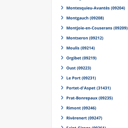
Montesquieu-Avantès (09204)
Montgauch (09208)
Montjoie-en-Couserans (09209)
Montseron (09212)
Moulis (09214)
Orgibet (09219)
Oust (09223)
Le Port (09231)
Portet-d'Aspet (31431)
Prat-Bonrepaux (09235)
Rimont (09246)
Rivèrenert (09247)
Saint-Girons (09261)