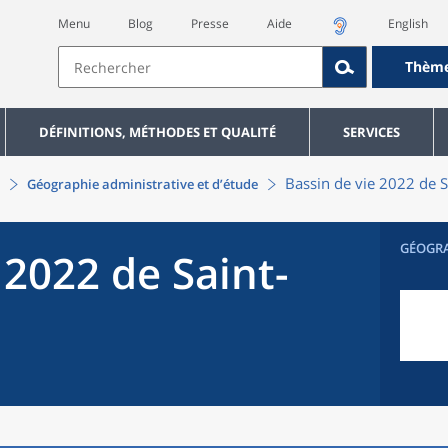
Menu
Blog
Presse
Aide
English
Thèm
DÉFINITIONS, MÉTHODES ET QUALITÉ
SERVICES
Bassin de vie 2022
de
S
Géographie administrative et d’étude
GÉOGR
 2022
de
Saint-