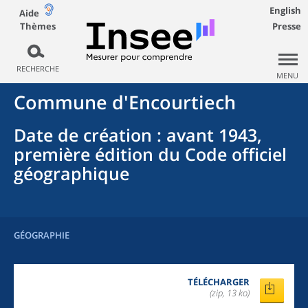
English
Aide
Thèmes
Presse
RECHERCHE
MENU
Commune
d'
Encourtiech
Date de création
: avant 1943,
première édition du Code officiel
géographique
GÉOGRAPHIE
TÉLÉCHARGER
(zip, 13 ko)