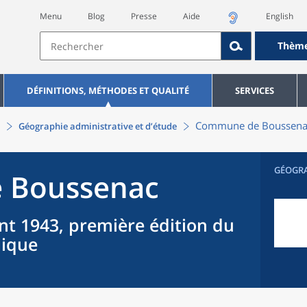
Menu
Blog
Presse
Aide
English
Thèm
DÉFINITIONS, MÉTHODES ET QUALITÉ
SERVICES
Commune
de
Boussena
Géographie administrative et d’étude
GÉOGR
e
Boussenac
nt 1943, première édition du
hique