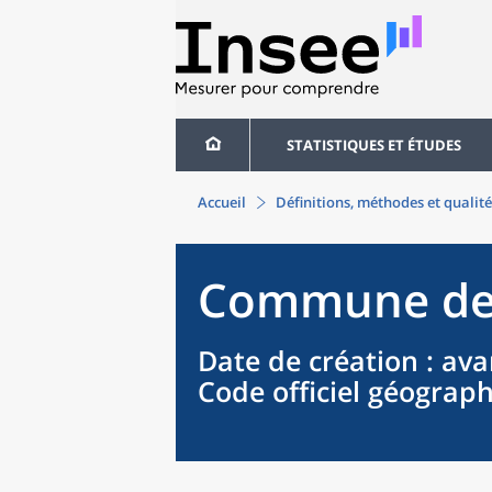
STATISTIQUES ET ÉTUDES
Accueil
Définitions, méthodes et qualité
Commune
d
Date de création
: ava
Code officiel géograp