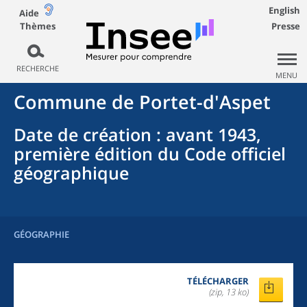
English
Aide
Thèmes
Presse
RECHERCHE
MENU
Commune
de
Portet-d'Aspet
Date de création
: avant 1943,
première édition du Code officiel
géographique
GÉOGRAPHIE
TÉLÉCHARGER
(zip, 13 ko)