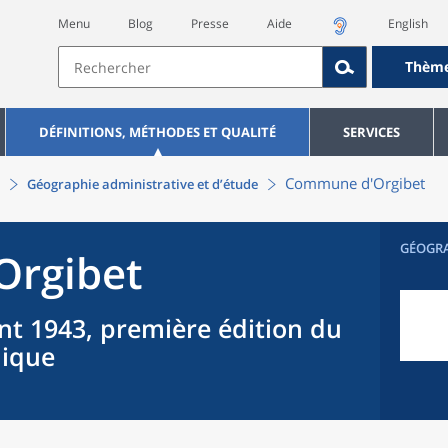
Menu
Blog
Presse
Aide
English
Thèm
DÉFINITIONS, MÉTHODES ET QUALITÉ
SERVICES
Commune
d'
Orgibet
Géographie administrative et d’étude
GÉOGR
Orgibet
nt 1943, première édition du
hique