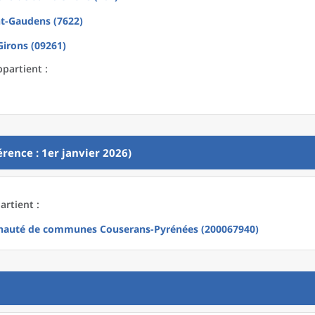
nt-Gaudens (7622)
Girons (09261)
ppartient :
rence : 1er janvier 2026)
artient :
auté de communes Couserans-Pyrénées (200067940)