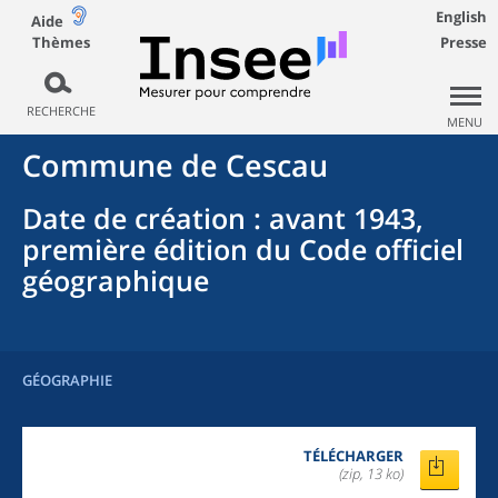
English
Aide
Thèmes
Presse
RECHERCHE
MENU
Commune
de
Cescau
Date de création
: avant 1943,
première édition du Code officiel
géographique
GÉOGRAPHIE
TÉLÉCHARGER
(zip, 13 ko)