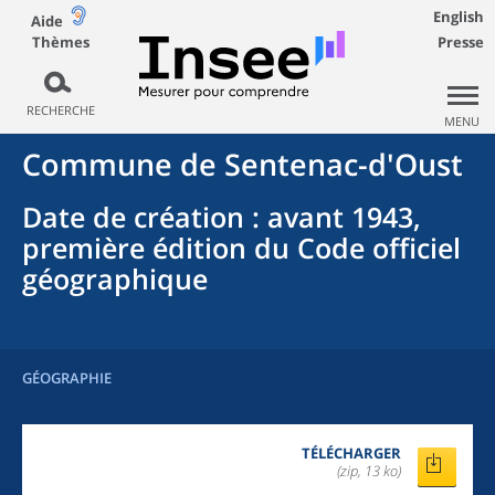
English
Aide
Thèmes
Presse
RECHERCHE
MENU
Commune
de
Sentenac-d'Oust
Date de création
: avant 1943,
première édition du Code officiel
géographique
GÉOGRAPHIE
TÉLÉCHARGER
(zip, 13 ko)