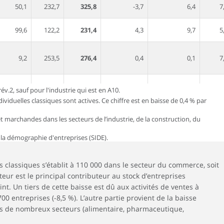
50,1
232,7
325,8
-3,7
6,4
7
99,6
122,2
231,4
4,3
9,7
5
9,2
253,5
276,4
0,4
0,1
7
40,1
220,0
362,8
-2,6
1,8
5
v.2, sauf pour l'industrie qui est en A10.
dividuelles classiques sont actives. Ce chiffre est en baisse de 0,4 % par
293,0
374,7
783,4
2,3
2,8
6
 marchandes dans les secteurs de l’industrie, de la construction, du
 la démographie d'entreprises (SIDE).
158,7
174,1
360,2
0,5
17,5
6
s classiques s’établit à 110 000 dans le secteur du commerce, soit
eur est le principal contributeur au stock d’entreprises
int. Un tiers de cette baisse est dû aux activités de ventes à
167,9
45,1
241,9
-1,0
8,8
4
00 entreprises (-8,5 %). L’autre partie provient de la baisse
 de nombreux secteurs (alimentaire, pharmaceutique,
97,0
62,6
593,1
0,7
2,3
6