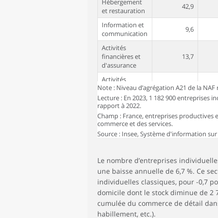
Hébergement
42,9
et restauration
Information et
9,6
communication
Activités
financières et
13,7
d'assurance
Activités
102,7
Note : Niveau d’agrégation A21 de la NAF ré
immobilières
Lecture : En 2023, 1 182 900 entreprises in
Activités
rapport à 2022.
spécialisées,
115,7
Champ : France, entreprises productives et
scientifiques et
commerce et des services.
techniques
Source : Insee, Système d'information sur
Activités de
services
27,3
Le nombre d’entreprises individuelle
administratifs
et de soutien
une baisse annuelle de 6,7 %. Ce sect
individuelles classiques, pour -0,7 po
Enseignement
28,9
domicile dont le stock diminue de 2 7
Santé humaine
cumulée du commerce de détail dans
433,5
et action sociale
habillement, etc.).