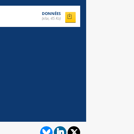
DONNÉES
(xlsx, 45 Ko)