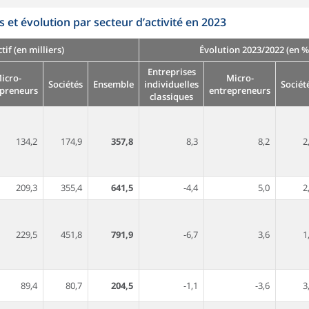
 et évolution par secteur d’activité en 2023
ctif (en milliers)
Évolution 2023/2022 (en %
Entreprises
icro-
Micro-
Sociétés
Ensemble
individuelles
Sociét
epreneurs
entrepreneurs
classiques
134,2
174,9
357,8
8,3
8,2
2
209,3
355,4
641,5
-4,4
5,0
2
229,5
451,8
791,9
-6,7
3,6
1
89,4
80,7
204,5
-1,1
-3,6
3