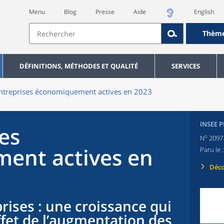
Menu
Blog
Presse
Aide
English
Thèm
DÉFINITIONS, MÉTHODES ET QUALITÉ
SERVICES
ntreprises économiquement actives en 2023
INSEE 
es
o
N
2097
ent actives en
Paru le 
Déco
prises : une croissance qui
ffet de l’augmentation des