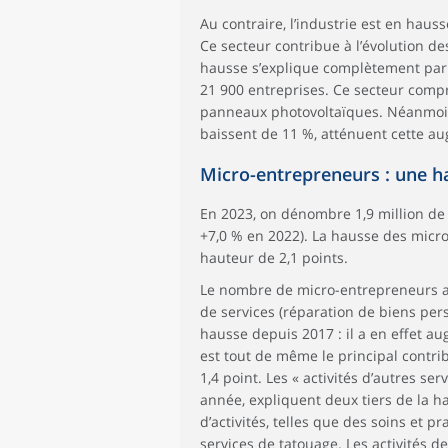
Arts, spectacles
Au contraire, l’industrie est en hauss
et activités
89,2
Ce secteur contribue à l’évolution de
récréatives
hausse s’explique complètement par 
Autres activités
48,7
21 900 entreprises. Ce secteur comp
de services
panneaux photovoltaïques. Néanmoins,
Ensemble
1 182,9
baissent de 11 %, atténuent cette a
Micro-entrepreneurs : une ha
En 2023, on dénombre 1,9 million d
+7,0 % en 2022). La hausse des micro
hauteur de 2,1 points.
Le nombre de micro-entrepreneurs aug
de services (réparation de biens pers
hausse depuis 2017 : il a en effet 
est tout de même le principal contr
1,4 point. Les « activités d’autres s
année, expliquent deux tiers de la h
d’activités, telles que des soins et 
services de tatouage. Les activités 