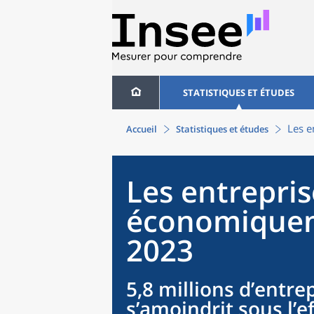
STATISTIQUES ET ÉTUDES
Les e
Accueil
Statistiques et études
Les entrepris
économiquem
2023
5,8 millions d’entre
s’amoindrit sous l’e