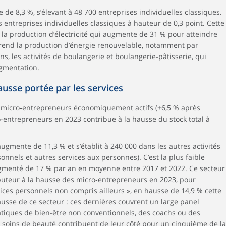
e de 8,3 %, s’élevant à 48 700 entreprises individuelles classiques.
85,0
32,0
206,1
4,6
8,7
4
s entreprises individuelles classiques à hauteur de 0,3 point. Cette
la production d’électricité qui augmente de 31 % pour atteindre
241,9
87,8
378,4
-2,8
11,3
4
rend la production d’énergie renouvelable, notamment par
 les activités de boulangerie et boulangerie-pâtisserie, qui
1 904,8
2 667,5
5 755,2
-0,4
6,5
4
ugmentation.
usse portée par les services
e micro‑entrepreneurs économiquement actifs (+6,5 % après
-entrepreneurs en 2023 contribue à la hausse du stock total à
mente de 11,3 % et s’établit à 240 000 dans les autres activités
onnels et autres services aux personnes). C’est la plus faible
augmenté de 17 % par an en moyenne entre 2017 et 2022. Ce secteur
ibuteur à la hausse des micro‑entrepreneurs en 2023, pour
ervices personnels non compris ailleurs », en hausse de 14,9 % cette
ausse de ce secteur : ces dernières couvrent un large panel
pratiques de bien-être non conventionnels, des coachs ou des
de soins de beauté contribuent de leur côté pour un cinquième de la