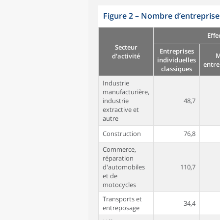
Figure 2 – Nombre d’entreprises
Effe
Secteur
Entreprises
M
d'activité
individuelles
entr
classiques
Industrie
manufacturière,
industrie
48,7
extractive et
autre
Construction
76,8
Commerce,
réparation
d'automobiles
110,7
et de
motocycles
Transports et
34,4
entreposage