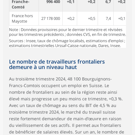
Franche-
996 400
+0,1
+0,2
6,7
+0,2
Comté
France hors
27 178 000
+0,2
+0,5
7,4
+0,1
Mayotte
Note : Données provisoires pour le dernier trimestre et révisées
pour les trimestres précédents ; données CVS, en fin de trimestre.
Sources : Insee, taux de chômage localisés, estimations d’emploi ;
estimations trimestrielles Urssaf-Caisse nationale, Dares, Insee.
Le nombre de travailleurs frontaliers
demeure à un niveau haut
Au troisième trimestre 2024, 48 100 Bourguignons-
Francs-Comtois occupent un emploi en Suisse. Le
nombre de frontaliers au sein de la région reste ainsi
élevé mais progresse un peu moins ce trimestre, +0,3 %.
Avec un taux de chômage au sens du BIT de 4,5 % au
troisième trimestre 2024, le marché du travail suisse
reste fortement demandeur de main-d’œuvre en raison
du vieillissement de ses actifs. Il permet aux frontaliers
de bénéficier de salaires élevés. Sur un an, le nombre de