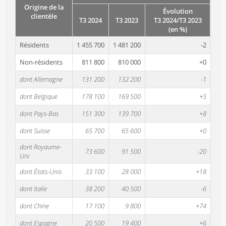
Origine de la
Évolution
clientèle
T3 2024
T3 2023
T3 2024/T3 2023
(en %)
Résidents
1 455 700
1 481 200
-2
Non-résidents
811 800
810 000
+0
dont Allemagne
131 200
132 200
-1
dont Belgique
178 100
169 500
+5
dont Pays-Bas
151 300
139 700
+8
dont Suisse
65 700
65 600
+0
dont Royaume-
73 600
91 500
-20
Uni
dont États-Unis
33 100
28 000
+18
dont Italie
38 200
40 500
-6
dont Chine
17 100
9 800
+74
dont Espagne
20 500
19 400
+6