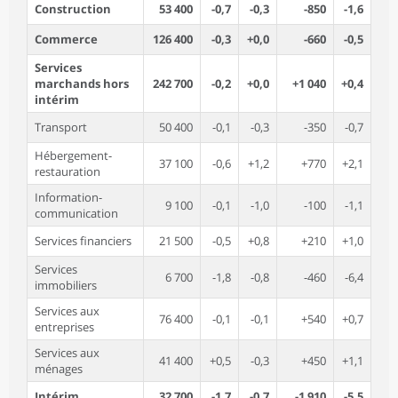
Construction
53 400
-0,7
-0,3
-850
-1,6
Commerce
126 400
-0,3
+0,0
-660
-0,5
Services
marchands hors
242 700
-0,2
+0,0
+1 040
+0,4
intérim
Transport
50 400
-0,1
-0,3
-350
-0,7
Hébergement-
37 100
-0,6
+1,2
+770
+2,1
restauration
Information-
9 100
-0,1
-1,0
-100
-1,1
communication
Services financiers
21 500
-0,5
+0,8
+210
+1,0
Services
6 700
-1,8
-0,8
-460
-6,4
immobiliers
Services aux
76 400
-0,1
-0,1
+540
+0,7
entreprises
Services aux
41 400
+0,5
-0,3
+450
+1,1
ménages
Intérim
32 700
-1,7
-0,7
-1 910
-5,5