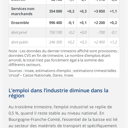
Services non
354 000
+0,2
+0,3
+3 850
+1,1
marchands
Ensemble
996 400
-0,1
+0,1
+2 200
+0,2
dont privé
750 100
-0,2
+0,0
-700
-0,1
dont public
246 300
+0,2
+0,3
+2 900
+1,2
Note : Les données du dernier trimestre affiché sont provisoires ;
données CVS en fin de trimestre. Le nombre d’emplois étant
arrondi, le total n’est pas forcément égal à la somme des
différents secteurs.
Sources : Insee, estimations d’emploi ; estimations trimestrielles
Urssaf – Caisse Nationale, Dares, Insee.
L’emploi dans l’industrie diminue dans la
région
Au troisième trimestre, l’emploi industriel se replie de
0,5 %, quand il reste stable au niveau national. En
Bourgogne-Franche-Comté, l’essentiel de la baisse est lié
au secteur des matériels de transport et spécifiquement