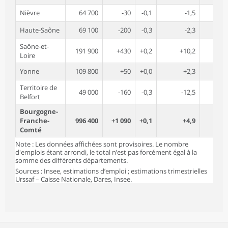
Nièvre
64 700
-30
-0,1
-1,5
Haute-Saône
69 100
-200
-0,3
-2,3
Saône-et-
191 900
+430
+0,2
+10,2
Loire
Yonne
109 800
+50
+0,0
+2,3
Territoire de
49 000
-160
-0,3
-12,5
Belfort
Bourgogne-
Franche-
996 400
+1 090
+0,1
+4,9
Comté
Note : Les données affichées sont provisoires. Le nombre
d'emplois étant arrondi, le total n’est pas forcément égal à la
somme des différents départements.
Sources : Insee, estimations d’emploi ; estimations trimestrielles
Urssaf – Caisse Nationale, Dares, Insee.