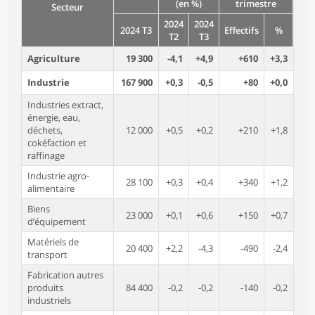
(en %)
trimestre
Secteur
2024
2024
2024 T3
Effectifs
%
T2
T3
Agriculture
19 300
-4,1
+4,9
+610
+3,3
Industrie
167 900
+0,3
-0,5
+80
+0,0
Industries extract,
énergie, eau,
déchets,
12 000
+0,5
+0,2
+210
+1,8
cokéfaction et
raffinage
Industrie agro-
28 100
+0,3
+0,4
+340
+1,2
alimentaire
Biens
23 000
+0,1
+0,6
+150
+0,7
d’équipement
Matériels de
20 400
+2,2
-4,3
-490
-2,4
transport
Fabrication autres
produits
84 400
-0,2
-0,2
-140
-0,2
industriels