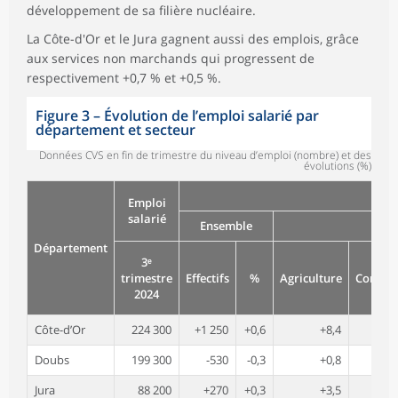
développement de sa filière nucléaire.
La Côte-d'Or et le Jura gagnent aussi des emplois, grâce
aux services non marchands qui progressent de
respectivement +0,7 % et +0,5 %.
Figure 3
–
Évolution de l’emploi salarié par
département et secteur
Données CVS en fin de trimestre du niveau d’emploi (nombre) et des
évolutions (%)
Emploi
salarié
Ensemble
Département
3ᵉ
trimestre
Effectifs
%
Agriculture
Constru
2024
Côte-d’Or
224 300
+1 250
+0,6
+8,4
Doubs
199 300
-530
-0,3
+0,8
Jura
88 200
+270
+0,3
+3,5