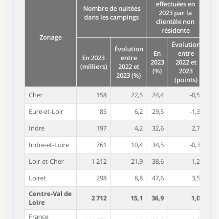
effectuées en
Nombre de nuitées
2023 par la
dans les campings
clientèle non
résidente
ef
Zonage
Évolution
Évolution
emp
En
entre
En 2023
entre
éq
2023
2022 et
(milliers)
2022 et
(%)
2023
2023 (%)
(points)
Cher
158
22,5
24,4
-0,5
Eure-et-Loir
85
6,2
29,5
-1,3
Indre
197
4,2
32,6
2,7
Indre-et-Loire
761
10,4
34,5
-0,3
Loir-et-Cher
1 212
21,9
38,6
1,2
Loiret
298
8,8
47,6
3,5
Centre-Val de
2 712
15,1
36,9
1,0
Loire
France