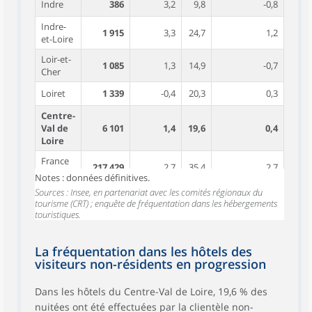
Indre
386
3,2
9,8
-0,8
Indre-
1 915
3,3
24,7
1,2
et-Loire
Loir-et-
1 085
1,3
14,9
-0,7
Cher
Loiret
1 339
-0,4
20,3
0,3
Centre-
Val de
6 101
1,4
19,6
0,4
Loire
France
217 429
2,7
35,4
2,7
entière
Notes : données définitives.
Sources : Insee, en partenariat avec les comités régionaux du
tourisme (CRT) ; enquête de fréquentation dans les hébergements
touristiques.
La fréquentation dans les hôtels des
visiteurs non-résidents en progression
Dans les hôtels du Centre-Val de Loire, 19,6 % des
nuitées ont été effectuées par la clientèle non-