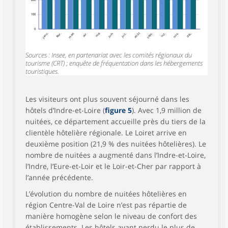
100
0
janv.
févr.
mars
avr.
mai
juin
juil.
août
sept.
oct.
nov.
déc.
Sources : Insee, en partenariat avec les comités régionaux du
tourisme (CRT) ; enquête de fréquentation dans les hébergements
touristiques.
Les visiteurs ont plus souvent séjourné dans les
hôtels d’Indre-et-Loire (
figure 5
). Avec 1,9 million de
nuitées, ce département accueille près du tiers de la
clientèle hôtelière régionale. Le Loiret arrive en
deuxième position (21,9 % des nuitées hôtelières). Le
nombre de nuitées a augmenté dans l’Indre-et-Loire,
l’Indre, l’Eure-et-Loir et le Loir-et-Cher par rapport à
l’année précédente.
L’évolution du nombre de nuitées hôtelières en
région Centre-Val de Loire n’est pas répartie de
manière homogène selon le niveau de confort des
établissements. Les hôtels ayant perdu le plus de