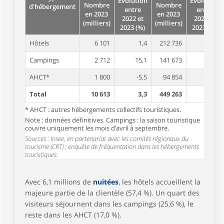
Évolution
Évolution
Nombre
Nombre
d'hébergement
entre
entre
en 2023
en 2023
2022 et
2022 et
(milliers)
(milliers)
2023 (%)
2023 (%)
Hôtels
6 101
1,4
212 736
2,6
Campings
2 712
15,1
141 673
4,4
AHCT*
1 800
-5,5
94 854
-1,5
Total
10 613
3,3
449 263
2,3
* AHCT : autres hébergements collectifs touristiques.
Note : données définitives. Campings : la saison touristique
couvre uniquement les mois d’avril à septembre.
Sources : Insee, en partenariat avec les comités régionaux du
tourisme (CRT) ; enquête de fréquentation dans les hébergements
touristiques.
Avec 6,1 millions de
nuitées
, les hôtels accueillent la
majeure partie de la clientèle (57,4 %). Un quart des
visiteurs séjournent dans les campings (25,6 %), le
reste dans les AHCT (17,0 %).