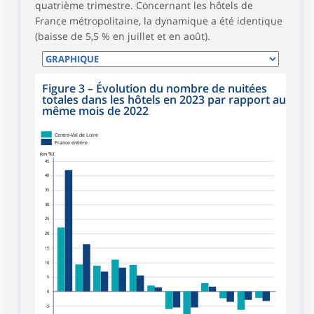
quatrième trimestre. Concernant les hôtels de
France métropolitaine, la dynamique a été identique
(baisse de 5,5 % en juillet et en août).
Figure 3
–
Évolution du nombre de nuitées
totales dans les hôtels en 2023 par rapport au
même mois de 2022
Centre-Val de Loire
France entière
(en %)
45
40
35
30
25
20
15
10
5
0
-5