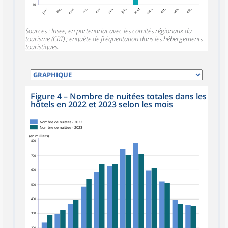
-10
janv.
févr.
mars
avr.
mai
juin
juil.
août
sept.
oct.
nov.
déc.
Sources : Insee, en partenariat avec les comités régionaux du
tourisme (CRT) ; enquête de fréquentation dans les hébergements
touristiques.
Figure 4
–
Nombre de nuitées totales dans les
hôtels en 2022 et 2023 selon les mois
Nombre de nuitées - 2022
Nombre de nuitées - 2023
(en milliers)
800
700
600
500
400
300
200