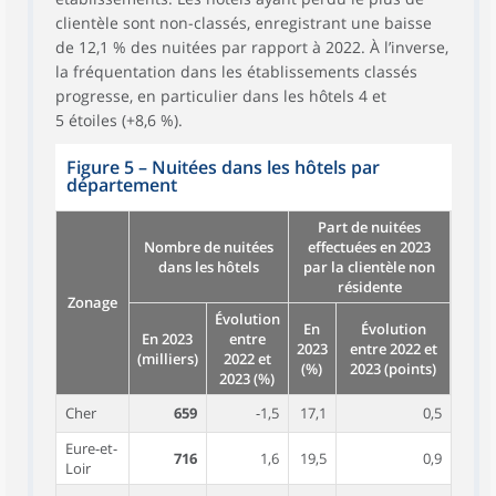
clientèle sont non-classés, enregistrant une baisse
de 12,1 % des nuitées par rapport à 2022. À l’inverse,
la fréquentation dans les établissements classés
progresse, en particulier dans les hôtels 4 et
5 étoiles (+8,6 %).
Figure 5
–
Nuitées dans les hôtels par
département
Part de nuitées
Nombre de nuitées
effectuées en 2023
dans les hôtels
par la clientèle non
résidente
Zonage
Évolution
En
Évolution
En 2023
entre
2023
entre 2022 et
(milliers)
2022 et
(%)
2023 (points)
2023 (%)
Cher
659
-1,5
17,1
0,5
Eure-et-
716
1,6
19,5
0,9
Loir