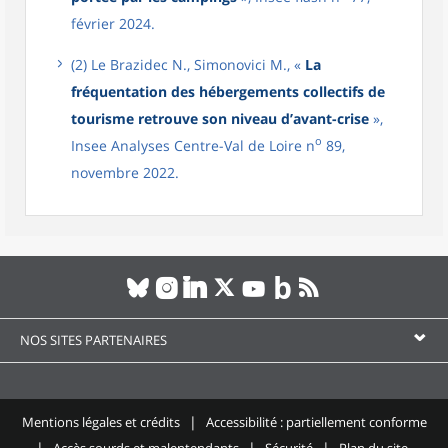
février 2024.
(2) Le Brazidec N., Simonovici M., «
La
fréquentation des hébergements collectifs de
tourisme retrouve son niveau d’avant-crise
»,
o
Insee Analyses Centre-Val de Loire n
89,
novembre 2022.
NOS SITES PARTENAIRES
Mentions légales et crédits
Accessibilité : partiellement conforme
Accès sourds et malentendants
Sécurité
Plan du site