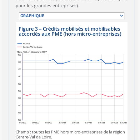
pour les grandes entreprises).
Figure 3
–
Crédits mobilisés et mobilisables
accordés aux PME (hors micro-entreprises)
France
Centre-Val de Loire
(Base 100 en décembre 2007)
195
190
185
180
175
170
165
160
155
150
01/12/22
01/04/22
01/07/22
01/10/22
01/01/23
01/04/23
01/07/23
01/10/23
01/12/23
Champ : toutes les PME hors micro-entreprises de la région
Centre-Val de Loire.