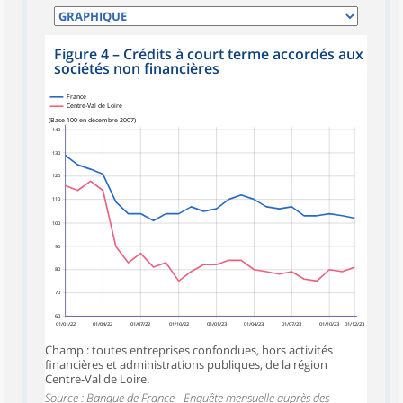
Figure 4
–
Crédits à court terme accordés aux
sociétés non financières
France
Centre-Val de Loire
(Base 100 en décembre 2007)
140
130
120
110
100
90
80
70
60
01/01/22
01/04/22
01/07/22
01/10/22
01/01/23
01/04/23
01/07/23
01/10/23
01/12/23
Champ : toutes entreprises confondues, hors activités
financières et administrations publiques, de la région
Centre-Val de Loire.
Source : Banque de France - Enquête mensuelle auprès des