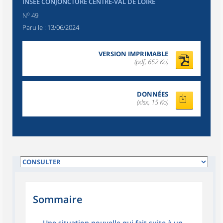
INSEE CONJONCTURE CENTRE-VAL DE LOIRE
o
N
49
Paru le :
13/06/2024
VERSION IMPRIMABLE
(pdf, 652 Ko)
DONNÉES
(xlsx, 15 Ko)
Sommaire
Une situation nouvelle qui fait suite à un