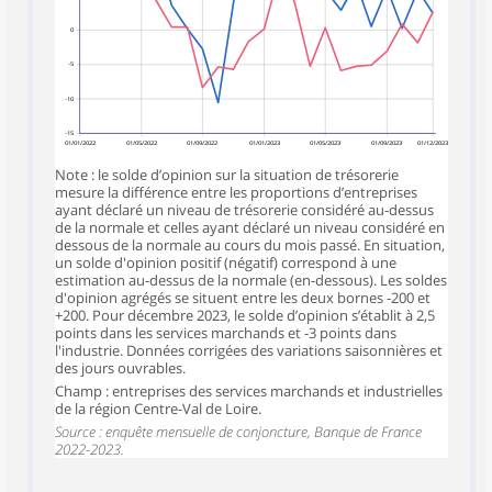
0
-5
-10
-15
01/01/2022
01/05/2022
01/09/2022
01/01/2023
01/05/2023
01/09/2023
01/12/2023
Note : le solde d’opinion sur la situation de trésorerie
mesure la différence entre les proportions d’entreprises
ayant déclaré un niveau de trésorerie considéré au-dessus
de la normale et celles ayant déclaré un niveau considéré en
dessous de la normale au cours du mois passé. En situation,
un solde d'opinion positif (négatif) correspond à une
estimation au-dessus de la normale (en-dessous). Les soldes
d'opinion agrégés se situent entre les deux bornes -200 et
+200. Pour décembre 2023, le solde d’opinion s’établit à 2,5
points dans les services marchands et -3 points dans
l'industrie. Données corrigées des variations saisonnières et
des jours ouvrables.
Champ : entreprises des services marchands et industrielles
de la région Centre-Val de Loire.
Source : enquête mensuelle de conjoncture, Banque de France
2022-2023.