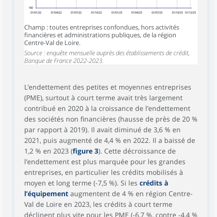
160
01/01/22
01/04/22
01/07/22
01/10/22
01/01/23
01/04/23
01/07/23
01/10/23
01/12/23
Champ : toutes entreprises confondues, hors activités
financières et administrations publiques, de la région
Centre-Val de Loire.
Source : enquête mensuelle auprès des établissements de crédit,
Banque de France 2022-2023.
L’endettement des petites et moyennes entreprises
(PME), surtout à court terme avait très largement
contribué en 2020 à la croissance de l’endettement
des sociétés non financières (hausse de près de 20 %
par rapport à 2019). Il avait diminué de 3,6 % en
2021, puis augmenté de 4,4 % en 2022. Il a baissé de
1,2 % en 2023 (
figure 3
). Cette décroissance de
l’endettement est plus marquée pour les grandes
entreprises, en particulier les crédits mobilisés à
moyen et long terme (-7,5 %). Si les
crédits à
l’équipement
augmentent de 4 % en région Centre-
Val de Loire en 2023, les crédits à court terme
déclinent plus vite pour les PME (-6,7 %, contre -4,4 %