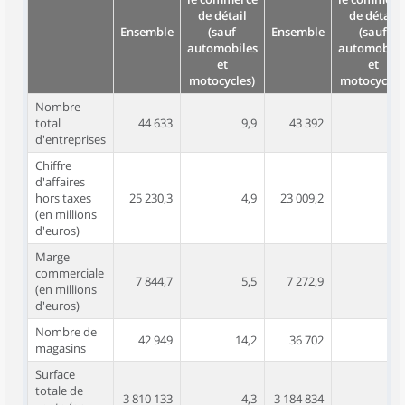
de détail
de détail
Ensemble
(sauf
Ensemble
(sauf
automobiles
automobile
et
et
motocycles)
motocycles
Nombre
total
44 633
9,9
43 392
9,
d'entreprises
Chiffre
d'affaires
hors taxes
25 230,3
4,9
23 009,2
4,
(en millions
d'euros)
Marge
commerciale
7 844,7
5,5
7 272,9
5,
(en millions
d'euros)
Nombre de
42 949
14,2
36 702
12,
magasins
Surface
totale de
3 810 133
4,3
3 184 834
3,