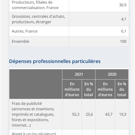
Producteurs, filiales de
30,9
commercialisation, France
Grossistes, centrales d'achats,
4,1
producteurs, étranger
Autres, France
6,1
Ensemble
100
Dépenses professionnelles particulières
2021
2020
En
En %
En
En %
millions
du
millions
du
d'euros
total
d'euros
total
Frais de publicité
(annonces et insertions,
imprimés et catalogues,
55,3
25,6
43,7
19,3
foires et expositions,
Internet…)
Appel à un (ou plusieurs)