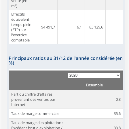
vente (en
m²)
Effectifs
équivalent
temps plein
94 491,7
6,1
83 129,6
5,
(ETP) sur
l'exercice
comptable
Principaux ratios au 31/12 de l'année considérée (en
%)
Ensemble
Part du chiffre d'affaires
provenant des ventes par
0,3
Internet
Taux de marge commerciale
35,6
Taux de marge d'exploitation :
Excédent brut d'exploitation /
33,8