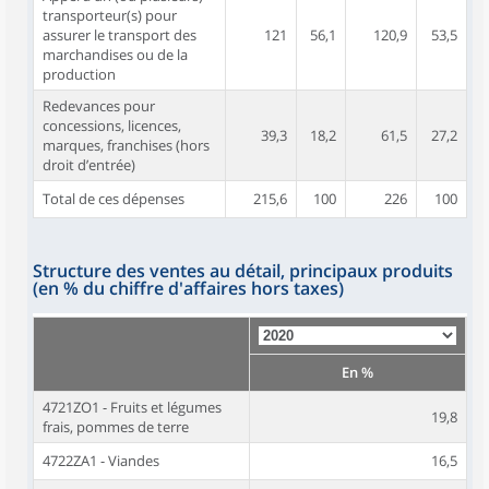
transporteur(s) pour
assurer le transport des
121
56,1
120,9
53,5
marchandises ou de la
production
Redevances pour
concessions, licences,
39,3
18,2
61,5
27,2
marques, franchises (hors
droit d’entrée)
Total de ces dépenses
215,6
100
226
100
Structure des ventes au détail, principaux produits
(en % du chiffre d'affaires hors taxes)
En %
4721ZO1 - Fruits et légumes
19,8
frais, pommes de terre
4722ZA1 - Viandes
16,5