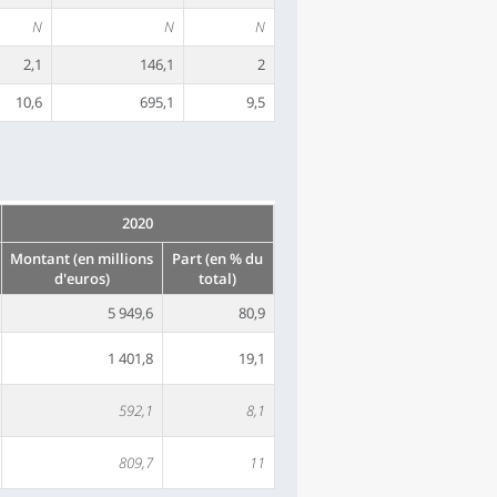
N
N
N
2,1
146,1
2
10,6
695,1
9,5
2020
Montant (en millions
Part (en % du
d'euros)
total)
5 949,6
80,9
1 401,8
19,1
592,1
8,1
809,7
11