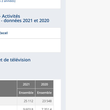
s 2 années)
 Activités
 - données 2021 et 2020
Excel
t de télévision
2021
2020
Ensemble
Ensemble
25 112
23 548
9 603,8
7 351,4