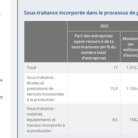
Sous-traitance incorporée dans le processus de
s
2021
Part des entreprises
Montan
ayant recours à de la
(en
sous-traitance (en % du
million
nombre total
d'euros
d’entreprise)
Total
17
1 313,
Sous-traitance :
re
études et
prestations de
15,9
1 155,
services incorporées
et
à la production
Sous-traitance :
matériel,
équipements et
8,5
158,
travaux incorporés à
la production