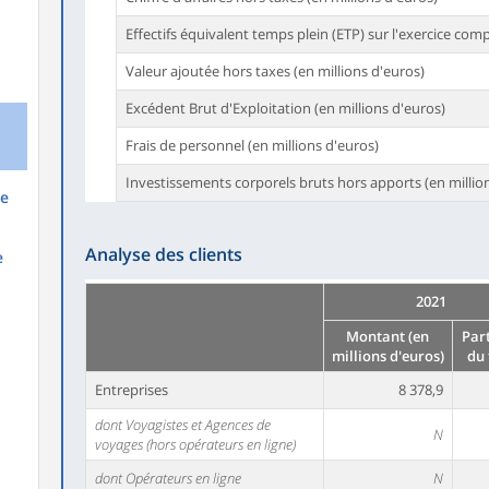
Effectifs équivalent temps plein (ETP) sur l'exercice com
Valeur ajoutée hors taxes (en millions d'euros)
Excédent Brut d'Exploitation (en millions d'euros)
o
Frais de personnel (en millions d'euros)
Investissements corporels bruts hors apports (en millio
re
Analyse des clients
e
2021
Montant (en
Par
millions d'euros)
du 
Entreprises
8 378,9
dont Voyagistes et Agences de
N
voyages (hors opérateurs en ligne)
dont Opérateurs en ligne
N