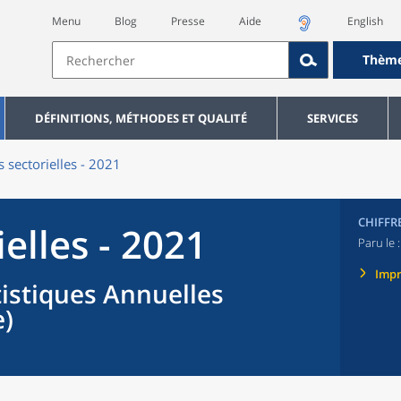
Menu
Blog
Presse
Aide
English
Thèm
DÉFINITIONS, MÉTHODES ET QUALITÉ
SERVICES
s sectorielles - 2021
CHIFFR
ielles - 2021
Paru le 
Imp
tistiques Annuelles
e)