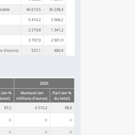
ptable
46 613,5
36 238,4
5 410,2
3 968,2
2 219,8
1 341,2
3 797,9
2 901,9
ns d'euros)
557,1
480,4
2020
t (en %
Montant (en
Part (en %
total)
millions d'euros)
du total)
87,2
6 510,2
88,6
N
N
N
N
N
N