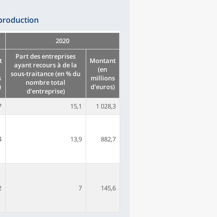
 production
2020
Part des entreprises
t
Montant
ayant recours à de la
(en
sous-traitance (en % du
s
millions
nombre total
)
d'euros)
d’entreprise)
7
15,1
1 028,3
4
13,9
882,7
2
7
145,6