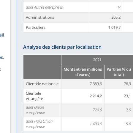
dont Autres entreprises
N
Administrations
205,2
Particuliers
1 019,7
il
Analyse des clients par localisation
s,
2021
t
Montant (en millions
Part (en % du
d'euros)
total)
Clientèle nationale
7 389,6
76,9
Clientèle
2 214,2
23,1
étrangère
dont Union
720,6
7,5
européenne
dont Hors Union
1 493,6
15,6
européenne